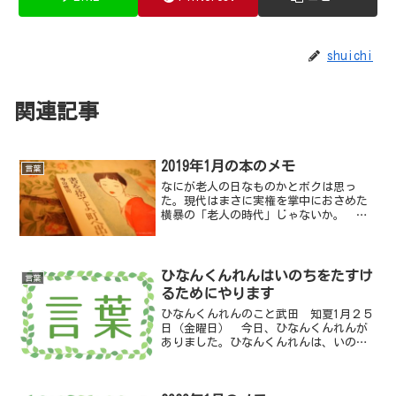
shuichi
関連記事
2019年1月の本のメモ
言葉
なにが老人の日なものかとボクは思っ
た。現代はまさに実権を掌中におさめた
横暴の「老人の時代」じゃないか。 五
十五歳で会社を定年退職。あとはさびし
い孤独な老人！（お望みとあらば、養老
院じゃ受け入れてくれることになってい
る！）というのは、見せかけ...
ひなんくんれんはいのちをたすけ
言葉
るためにやります
ひなんくんれんのこと武田 知夏1月２５
日（金曜日） 今日、ひなんくんれんが
ありました。ひなんくんれんは、いのち
をたすけるためにやります。