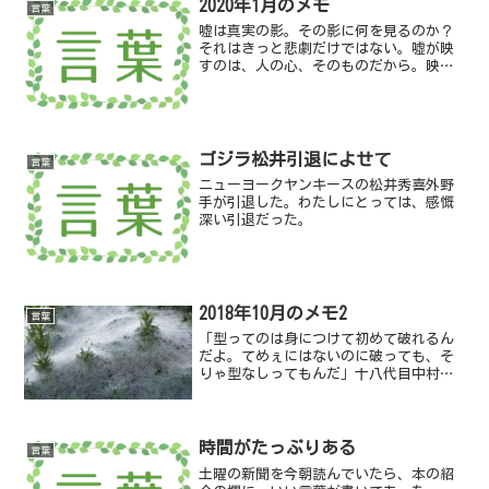
2020年1月のメモ
言葉
嘘は真実の影。その影に何を見るのか？
それはきっと悲劇だけではない。嘘が映
すのは、人の心、そのものだから。映画
『祈りの幕が下りる時』／加賀恭一郎
ゴジラ松井引退によせて
言葉
ニューヨークヤンキースの松井秀喜外野
手が引退した。わたしにとっては、感慨
深い引退だった。
2018年10月のメモ2
言葉
「型ってのは身につけて初めて破れるん
だよ。てめぇにはないのに破っても、そ
りゃ型なしってもんだ」十八代目中村勘
三郎／歌舞伎役者
時間がたっぷりある
言葉
土曜の新聞を今朝読んでいたら、本の紹