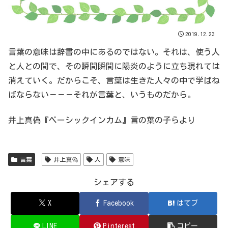
2019.12.23
言葉の意味は辞書の中にあるのではない。それは、使う人
と人との間で、その瞬間瞬間に陽炎のように立ち現れては
消えていく。だからこそ、言葉は生きた人々の中で学ばね
ばならない－－－それが言葉と、いうものだから。
井上真偽『ベーシックインカム』言の葉の子らより
言葉
井上真偽
人
意味
シェアする
X
Facebook
はてブ
LINE
Pinterest
コピー