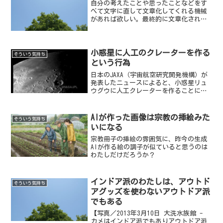
自分の考えたことや思ったことなどをす
べて文字に直して文章化してくれる機械
があれば欲しい。最終的に文章化された
データが印刷されて文庫本くらいの大き
さになって出てくるのだ。そんな電化製
品が、家電量販店に売っていればすぐに
でも買ってしまうのではな...
小惑星に人工のクレーターを作る
そういう気持ち
という行為
日本のJAXA（宇宙航空研究開発機構）が
発表したニュースによると、小惑星リュ
ウグウに人工クレーターを作ることに成
功したとのこと。わたしはこのニュース
を聞いて、まず頭に湧いたのが、勝手に
穴を開けていいのか？という疑問だ。な
AIが作った画像は宗教の挿絵みた
そういう気持ち
んでも小惑星の上空か...
いになる
宗教冊子の挿絵の雰囲気に、昨今の生成
AIが作る絵の調子が似ていると思うのは
わたしだけだろうか？
インドア派のわたしは、アウトド
そういう気持ち
アグッズを使わないアウトドア派
でもある
【写真／2013年3月10日 大洗水族館 -
カメはインドア派でもありアウトドア派