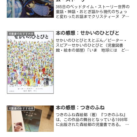
365日のベッドタイム・ストーリー世界の
童話・神話・おとぎ話から現代のちょっ
と変わったお話までクリスティーヌ アリ
ソン（著）高橋 啓（訳）1月1日から12月
31日まで、一日一話読むことが出来る短
い童話などが詰まった本。今日の日付を
本の感想：せかいのひとびと
児童書のおすすめ本
開けば、ど...
せかいのひとびとえとぶん／ピーター・
スピアーせかいのひとびと (児童図書
館・絵本の部屋)「いま 地球には どの
ぐらい 人が いるか 知っている？」
でこの本に引き込まれる。絵本に分類さ
れるが、書いてある文章を読むと大人で
15分くらいかかる。こ...
本の感想：つきのふね
児童書のおすすめ本
つきのふね森絵都（著）『つきのふね』
は、この作品の舞台となっている1998年
に出版された森絵都の児童書である。 児
童書として書いた、とは作者本人が言っ
ている。 本書を読む前にわたしがタイト