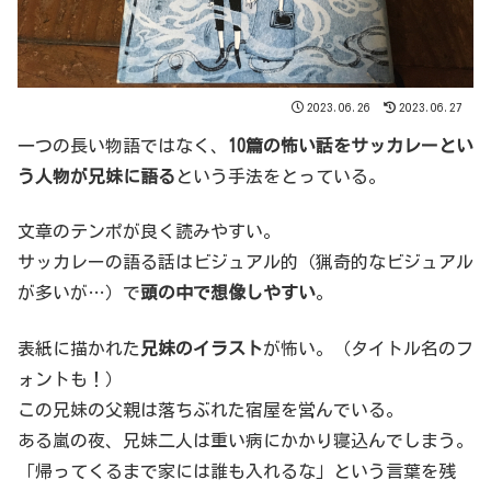
2023.06.26
2023.06.27
一つの長い物語ではなく、
10篇の怖い話をサッカレーとい
う人物が兄妹に語る
という手法をとっている。
文章のテンポが良く読みやすい。
サッカレーの語る話はビジュアル的（猟奇的なビジュアル
が多いが…）で
頭の中で想像しやすい
。
表紙に描かれた
兄妹のイラスト
が怖い。（タイトル名のフ
ォントも！）
この兄妹の父親は落ちぶれた宿屋を営んでいる。
ある嵐の夜、兄妹二人は重い病にかかり寝込んでしまう。
「帰ってくるまで家には誰も入れるな」という言葉を残