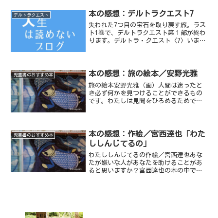
ルから想像したイメージは、「やわらか
いファンタジーよ...
本の感想：デルトラクエスト7
デルトラクエスト
失われた7つ目の宝石を取り戻す旅。ラス
ト1巻で、デルトラクエスト第１部が終わ
ります。デルトラ・クエスト〈7〉いまし
めの谷エミリー・ロッダ（著）印象に残
った言葉「怒りやにくしみだけを支えに
生きている人間から、そういうものが洗
い流されてみろ。あ...
本の感想：旅の絵本／安野光雅
児童書のおすすめ本
旅の絵本安野光雅（画）人間は迷ったと
き必ず何かを見つけることができるもの
です。わたしは見聞をひろめるためでは
なく、迷うために旅に出たのでした。 -
著者 あとがきより人々の暮らしを遠方
から描いている分、どこに目線を移すか
は見る人にゆだねられ...
本の感想：作絵／宮西達也「わた
児童書のおすすめ本
ししんじてるの」
わたししんじてるの作絵／宮西達也あな
たが嫌いな人があなたを助けることがあ
ると思いますか？宮西達也の本の中でわ
たしが一番最初に出会ったのは、「おま
えうまそうだな」だ。子供が読んでも素
晴らしい本は、大人が読んでも素晴らし
い。