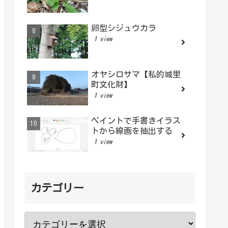
卵型シジュウカラ
1 view
オヤシロサマ【私的城里
町文化財】
1 view
ペイントで手書きイラス
トから線画を抽出する
1 view
カテゴリー