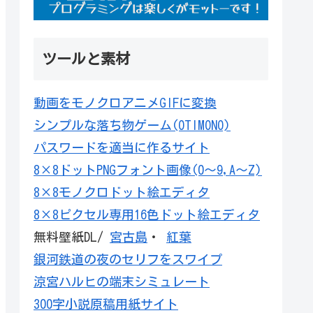
ツールと素材
動画をモノクロアニメGIFに変換
シンプルな落ち物ゲーム(OTIMONO)
パスワードを適当に作るサイト
8×8ドットPNGフォント画像(0～9,A～Z)
8×8モノクロドット絵エディタ
8×8ピクセル専用16色ドット絵エディタ
無料壁紙DL/
宮古島
・
紅葉
銀河鉄道の夜のセリフをスワイプ
涼宮ハルヒの端末シミュレート
300字小説原稿用紙サイト