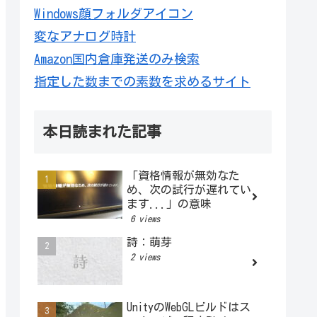
Windows顔フォルダアイコン
変なアナログ時計
Amazon国内倉庫発送のみ検索
指定した数までの素数を求めるサイト
本日読まれた記事
「資格情報が無効なた
め、次の試行が遅れてい
ます...」の意味
6 views
詩：萌芽
2 views
UnityのWebGLビルドはス