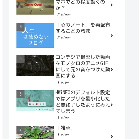
マホでどの程度動くの
か？
2 views
「心のノート」を再配布
することの意味
2 views
コンデジで撮影した動画
をモノクロのアニメGIF
にして元の音をつけた動
画にする
1 view
HWiNFOのデフォルト設定
ではアプリを最小化した
とき終了したようにみえ
てしまう
1 view
「雑草」
1 view