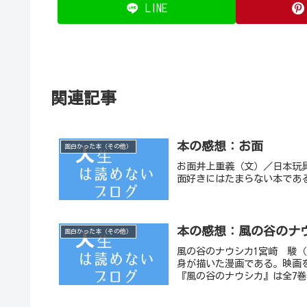
LINE
関連記事
本の感想：お面
面白かった本（その他）
お面井上重義（文）／日本玩具
面好きにはたまらない本であ
本の感想：風の谷のナ
面白かった本（その他）
風の谷のナウシカ1宮崎 駿
身が描いた漫画である。映画
『風の谷のナウシカ』は全7巻