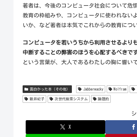
著者は、今後のコンピュータ社会について危
教育の枠組みや、コンピュータに使われない
いか、など著者は本気でこれからの教育につ
コンピュータを若いうちから利用させるより
中断することの弊害のほうを心配するべきで
という言葉が、大人であるわたしの胸に響い
面白かった本（その他）
Jabberwacky
Wolfram
新井紀子
次世代検索システム
論理的
シ
X