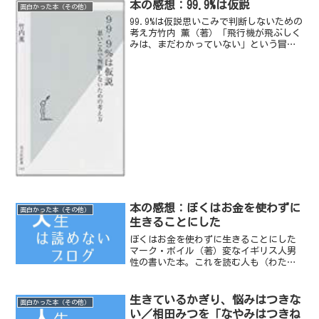
なほんもの」なのだろう。
本の感想：99.9%は仮説
面白かった本（その他）
99.9%は仮説思いこみで判断しないための
考え方竹内 薫（著）「飛行機が飛ぶしく
みは、まだわかっていない」という冒頭
の言葉に驚きを禁じ得ない。「わかって
ないけど飛んでる」のが、飛行機なのだ
そうだ。（空飛ぶジェット機がちょっと
怖い）本書は、普...
本の感想：ぼくはお金を使わずに
面白かった本（その他）
生きることにした
ぼくはお金を使わずに生きることにした
マーク・ボイル（著）変なイギリス人男
性の書いた本。これを読む人も（わたし
を含め）かなり変人だと思う。
生きているかぎり、悩みはつきな
面白かった本（その他）
い／相田みつを「なやみはつきね