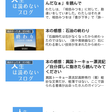
んだなぁ」を読んで
わたしは、「相田みつを」に対して、勘
違いをしていました。わたしはそれま
で、相田みつをは「書が下手」で「詩が
うまい人」なんだと思っていました。
本の感想：石油の終わり
面白かった本（その他）
「石器時代は石がなくなったから終わっ
たのではない。（鉄や青銅器など）石に
代わる新しい技術が生まれたから終わっ
た。石油も同じだ」現在、人類はエネル
ギーの大転換点にいるのだと認識させら
れる内容。
本の感想：異国トーキョー漂流記
面白かった本（その他）
／自分探しに飽きたら読んでみて
ください
異国トーキョー漂流記高野秀行（著）軽
妙な文章だが、軽薄ではない。ここで語
られる著者が出会った８人のガイジンた
ちとのやりとりはどれをとっても面白
く、最後になぜかホロリとさせる。わた
しが生まれた頃より、今の日本はガイジ
ンに出会う機会が多くなった...