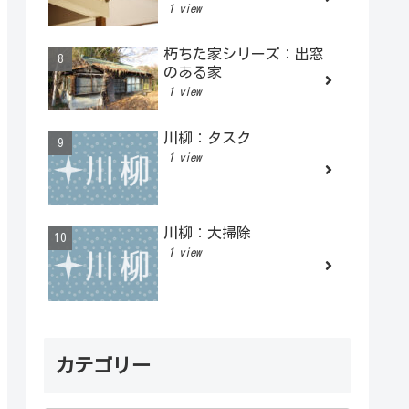
1 view
朽ちた家シリーズ：出窓
のある家
1 view
川柳：タスク
1 view
川柳：大掃除
1 view
カテゴリー