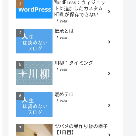
WordPress：ウィジェッ
トに追加したカスタム
HTMLが保存できない
1 view
伝承とは
1 view
川柳：タイミング
1 view
暖めテロ
1 view
ツバメの巣作り後の様子
【1日目】