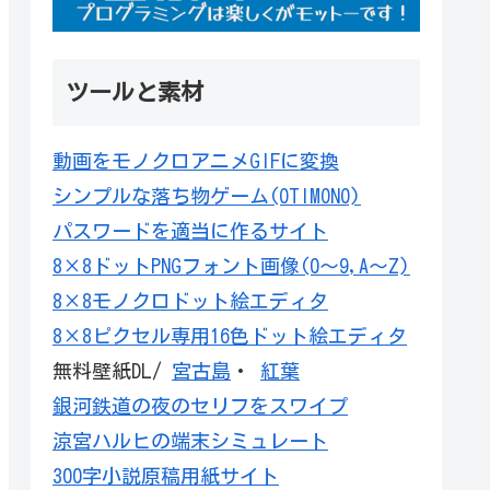
ツールと素材
動画をモノクロアニメGIFに変換
シンプルな落ち物ゲーム(OTIMONO)
パスワードを適当に作るサイト
8×8ドットPNGフォント画像(0～9,A～Z)
8×8モノクロドット絵エディタ
8×8ピクセル専用16色ドット絵エディタ
無料壁紙DL/
宮古島
・
紅葉
銀河鉄道の夜のセリフをスワイプ
涼宮ハルヒの端末シミュレート
300字小説原稿用紙サイト