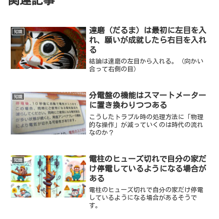
達磨（だるま）は最初に左目を入
知識
れ、願いが成就したら右目を入れ
る
結論は達磨の左目から入れる。（向かい
合って右側の目）
分電盤の機能はスマートメーター
知識
に置き換わりつつある
こうしたトラブル時の処理方法に「物理
的な操作」が減っていくのは時代の流れ
なのか？
電柱のヒューズ切れで自分の家だ
知識
け停電しているようになる場合が
ある
電柱のヒューズ切れで自分の家だけ停電
しているようになる場合があるそうで
す。