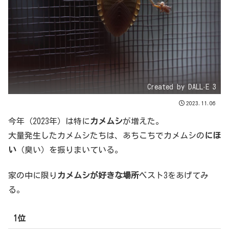
Created by DALL·E 3
2023.11.06
今年（2023年）は特に
カメムシ
が増えた。
大量発生したカメムシたちは、あちこちでカメムシの
にほ
い
（臭い）を振りまいている。
家の中に限り
カメムシが好きな場所
ベスト3をあげてみ
る。
1位