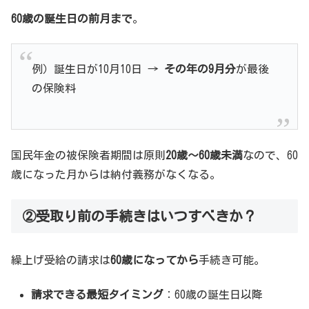
60歳の誕生日の前月まで
。
例）誕生日が10月10日 →
その年の9月分
が最後
の保険料
国民年金の被保険者期間は原則
20歳〜60歳未満
なので、60
歳になった月からは納付義務がなくなる。
②受取り前の手続きはいつすべきか？
繰上げ受給の請求は
60歳になってから
手続き可能。
請求できる最短タイミング
：60歳の誕生日以降