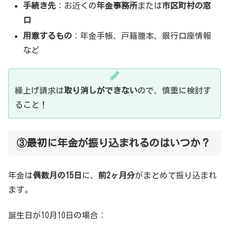
手続き先
：お近くの
年金事務所
または
市区町村の窓
口
用意するもの
：年金手帳、戸籍謄本、銀行口座情報
など
繰上げ請求は
取り消しができない
ので、慎重に検討す
ること！
③最初に年金が振り込まれるのはいつか？
年金は
偶数月の15日
に、
前2ヶ月分
がまとめて振り込まれ
ます。
誕生日が10月10日の場合：