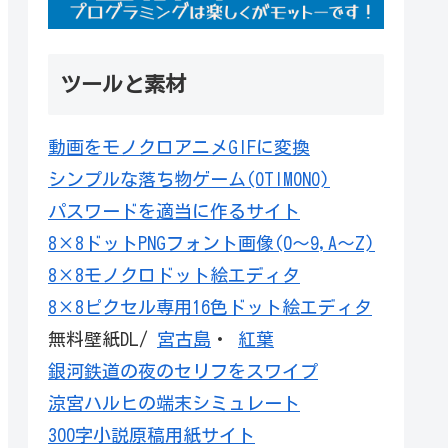
ツールと素材
動画をモノクロアニメGIFに変換
シンプルな落ち物ゲーム(OTIMONO)
パスワードを適当に作るサイト
8×8ドットPNGフォント画像(0～9,A～Z)
8×8モノクロドット絵エディタ
8×8ピクセル専用16色ドット絵エディタ
無料壁紙DL/
宮古島
・
紅葉
銀河鉄道の夜のセリフをスワイプ
涼宮ハルヒの端末シミュレート
300字小説原稿用紙サイト