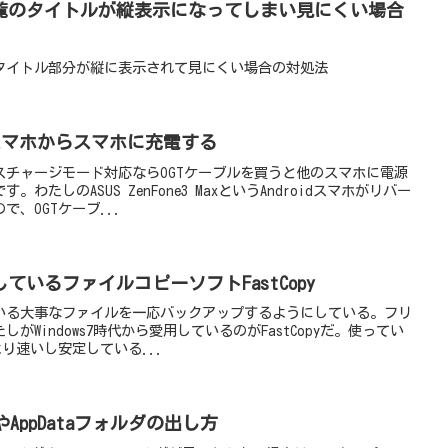
覧のタイトルが縦表示になってしまい見にくい場合
タイトル部分が縦に表示されて見にくい場合の対処法
スマホからスマホに充電する
スチャージモード対応ならOGTケーブルを買うと他のスマホに電源
たしのASUS ZenFone3 MaxというAndroidスマホがリバー
、OGTケーブ...
用しているファイルコピーソフトFastCopy
いる大事なファイルを一応バックアップするようにしている。フリ
がWindows7時代から愛用しているのがFastCopyだ。使ってい
より速いし安定している...
ataやAppDataフォルダの出し方