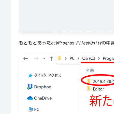
もともとあった
c:\Program Files¥Unity
の中