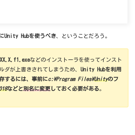
nity Hubを使うべき
、ということだろう。
XX.X.f1.exe
などのインストーラを使ってインスト
ォルダが上書きされてしまうため、
Unity Hubを利用
共存するには、事前に
c:\Program Files\
Unity
のフ
018
などと
別名に変更
しておく必要がある
。