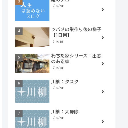
1 view
ツバメの巣作り後の様子
【1日目】
1 view
朽ちた家シリーズ：出窓
のある家
1 view
川柳：タスク
1 view
川柳：大掃除
1 view