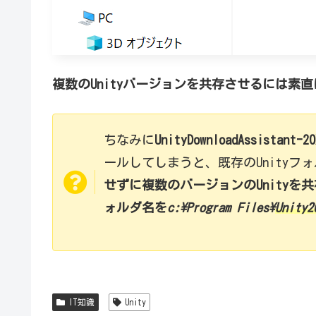
複数のUnityバージョンを共存させるには素直にU
ちなみに
UnityDownloadAssistant-20
ールしてしまうと、既存のUnityフ
せずに複数のバージョンのUnityを
ォルダ名を
c:\Program Files\
Unity2
IT知識
Unity