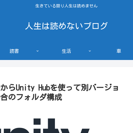
生きている限り人生は読めません
人生は読めないブログ
読書
生活
車
からUnity Hubを使って別バージョ
場合のフォルダ構成