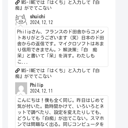
MS-IMEでは「はくち」と入力して『白
痴』がでてこない
shuichi
2024.12.12
Philipさん、フランスのド田舎からコメン
トありがとうございます（笑）日本のド田
舎からの返信です。マイクロソフトはあま
り信用できません。> 解決策;「白 痴
呆」と書いて「呆」を消す。わたしも
こ...
MS-IMEでは「はくち」と入力して『白
痴』がでてこない
Philip
2024.12.11
こんにちは！僕も全く同じ。昨日はじめて
気が付いた。数時間かけて、いろいろとネ
ットで調べたり、設定を変えたりしても、
どうしても「白痴」が出てこない。スマホ
ンでは問題なく出る。同じコンピュータを