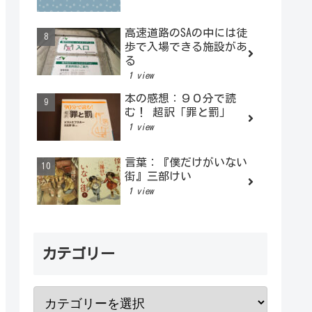
高速道路のSAの中には徒
歩で入場できる施設があ
る
1 view
本の感想：９０分で読
む！ 超訳「罪と罰」
1 view
言葉：『僕だけがいない
街』三部けい
1 view
カテゴリー