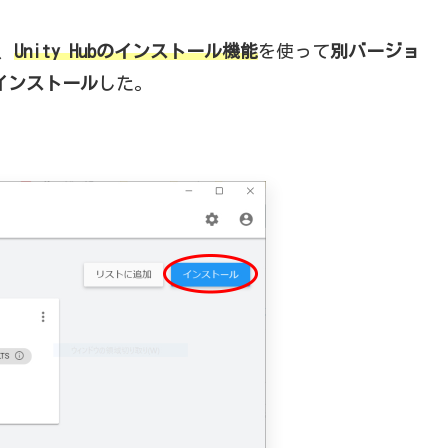
、
Unity Hubのインストール機能
を使って
別バージョ
）をインストール
した。