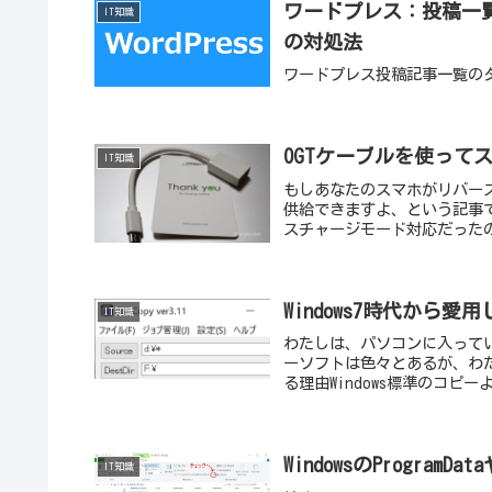
ワードプレス：投稿一
IT知識
の対処法
ワードプレス投稿記事一覧の
OGTケーブルを使って
IT知識
もしあなたのスマホがリバー
供給できますよ、という記事です。わ
スチャージモード対応だったので
Windows7時代から愛
IT知識
わたしは、パソコンに入って
ーソフトは色々とあるが、わたし
る理由Windows標準のコピー
WindowsのProgramD
IT知識