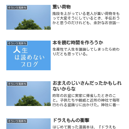
重い荷物
そういう気持ち
階段を上がっている老人が重い荷物をも
って大変そうにしているとき、手伝おう
かと思うのだけれども、余計なお世話か
と思い辞めてしまう時がある。内心誰か
がするだろう、などと少し期待もしてい
る。そういった場合、大抵は自分の中で
どこか踏ん切りがつかない...
本を読む時間を作ろうか
そういう気持ち
生産性で人生を議論してしまったら終わ
りだとも思っている。
おまえのじいさんだったかもしれ
そういう気持ち
ないからな
昨年のお盆に実家に帰省したときのこ
と。子供たちや親戚と近所の神社で毎年
行われる盆踊りに出かけた。神社に着い
て間もなく、わたしの服に蝉が止まっ
た。その蝉は、盆踊りの間ずっとわたし
の服に止まったままジージーと鳴いてい
ドラえもんの衝撃
そういう気持ち
る。実家に歩いて帰るまでの小...
はじめて買った漫画本は、『ドラえも