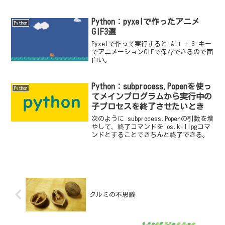
方がよい。以前、pip uninstall XXXXXX
でアンインストールしようとして、途中
から「アクセス権限がありませ...
Python：pyxelで作ったアニメ
Python
GIF3選
Pyxelで作って実行すると Alt + 3 キー
でアニメーションGIFで保存できるので面
白い。
Python：subprocess.Popenを使っ
Python
てメインプログラムから実行中の
子プロセスを終了させたいとき
次のように subprocess.Popenの引数を増
やして、終了コマンドを os.killpgコマ
ンドとすることできちんと終了できる。
クルミの不思議