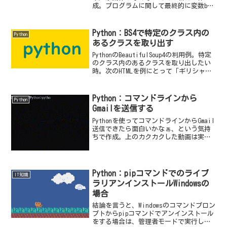
成。プログラムに関して最終的に変数btc
には、整数値としてビットコイン価格が
取得される。もし、小数点以下も含めた
実数で取得したい場合は、btc =
Python：BS4で特定のクラス内の
Python
int(float...
あるクラスを取り出す
PythonのBeautifulSoup4の利用例。特定
のクラス内のあるクラスを取り出したい
時。次のHTMLを例にとって「ギリシャ神
話」の文字列部分を取り出したいとす
る。段階を踏んで取り出すと分かりやす
い。（１）liタグのbest2クラスの...
Python：コマンドラインから
Python
Gmailを送信する
Pythonを使ってコマンドラインからGmail
送信できたら面白いかなぁ、という気持
ちで作成。上のカクカクした動画は実際
にWindows10のコマンドプロンプト上で
実行したときのイメージだ。送信後、宛
先に指定したメールをチェックしたらき
ちん...
Python：pipコマンドでのライブ
IT知識
ラリアンインストールWindowsの
場合
結論を言うと、Windowsのコマンドプロン
プトからpipコマンドでアンインストール
をする場合は、管理者モードで実行した