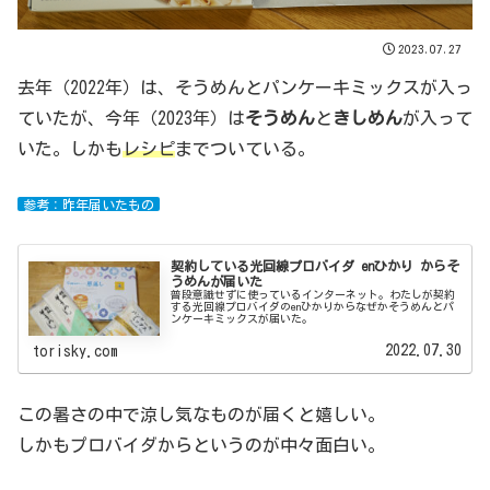
2023.07.27
去年（2022年）は、そうめんとパンケーキミックスが入っ
ていたが、今年（2023年）は
そうめん
と
きしめん
が入って
いた。しかも
レシピ
までついている。
参考：昨年届いたもの
契約している光回線プロバイダ enひかり からそ
うめんが届いた
普段意識せずに使っているインターネット。わたしが契約
する光回線プロバイダのenひかりからなぜかそうめんとパ
ンケーキミックスが届いた。
2022.07.30
torisky.com
この暑さの中で涼し気なものが届くと嬉しい。
しかもプロバイダからというのが中々面白い。