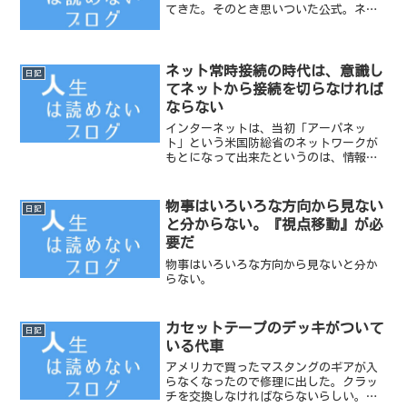
てきた。そのとき思いついた公式。ネッ
ト検索に時間を費やす ≒ 思考停止カ
マキリは左利きだった。
ネット常時接続の時代は、意識し
日記
てネットから接続を切らなければ
ならない
インターネットは、当初「アーパネッ
ト」という米国防総省のネットワークが
もとになって出来たというのは、情報処
理の授業で学生に教えました。ニコ動を
みている学生からすると「ふぅん。何の
為に」だと思います。【写真／2012年4月
物事はいろいろな方向から見ない
日記
13日 ARPANE...
と分からない。『視点移動』が必
要だ
物事はいろいろな方向から見ないと分か
らない。
カセットテープのデッキがついて
日記
いる代車
アメリカで買ったマスタングのギアが入
らなくなったので修理に出した。クラッ
チを交換しなければならないらしい。ク