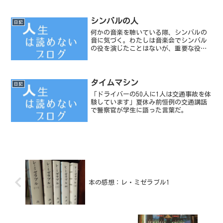
ラッチは消耗品とのこと。代車はホンダ
のロゴだった。このロゴには今はなきカ
セットテープのデッキがついている。
シンバルの人
日記
何かの音楽を聴いている際、シンバルの
音に気づく。わたしは音楽会でシンバル
の役を演じたことはないが、重要な役割
なのだろうと思う。シンバルは、出番が
少ない。しかし、前後の流れを把握して
いなければ自分の役割を演じることが出
来ないからだ。
タイムマシン
日記
「ドライバーの50人に1人は交通事故を体
験しています」夏休み前恒例の交通講話
で警察官が学生に語った言葉だ。
本の感想：レ・ミゼラブル1