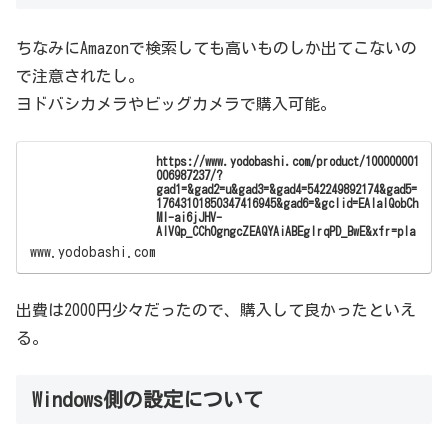
ちなみにAmazonで検索しても高いものしか出てこないの
で注意されたし。
ヨドバシカメラやビッグカメラで購入可能。
https://www.yodobashi.com/product/100000001
006987237/?
gad1=&gad2=u&gad3=&gad4=542249892174&gad5=
17643101850347416945&gad6=&gclid=EAIaIQobCh
MI-ai6jJHV-
AIVQp_CCh0gngcZEAQYAiABEgIrqPD_BwE&xfr=pla
www.yodobashi.com
出費は2000円少々だったので、購入して良かったといえ
る。
Windows側の設定について