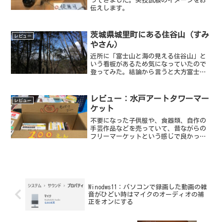
ってきました。実技試験のイメージをお
伝えします。
茨城県城里町にある住谷山（すみ
レビュー
やさん）
近所に「富士山と海の見える住谷山」と
いう看板があるため気になっていたので
登ってみた。結論から言うと大方富士山
は見えません（笑）
レビュー：水戸アートタワーマー
レビュー
ケット
不要になった子供服や、食器類、自作の
手芸作品などを売っていて、昔ながらの
フリーマーケットという感じで良かっ
た。（ちなみにわたしは読み終えた本・
家族の着なくなった服・植物などを売っ
た）
Winodws11：パソコンで録画した動画の雑
音がひどい時はマイクのオーディオの補
正をオンにする