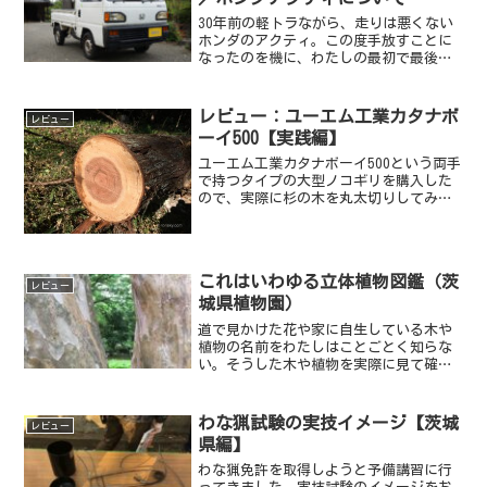
30年前の軽トラながら、走りは悪くない
ホンダのアクティ。この度手放すことに
なったのを機に、わたしの最初で最後の
軽トラ「アクティ」の仕様などをつづっ
てみようと思う。
レビュー：ユーエム工業カタナボ
レビュー
ーイ500【実践編】
ユーエム工業カタナボーイ500という両手
で持つタイプの大型ノコギリを購入した
ので、実際に杉の木を丸太切りしてみ
た。この杉の木は、記録的な暴風雨だっ
た2019年9月10日の台風15号で倒れたも
の。根本は30cmを越えるため、半分の直
径15㎝の...
これはいわゆる立体植物図鑑（茨
レビュー
城県植物園）
道で見かけた花や家に自生している木や
植物の名前をわたしはことごとく知らな
い。そうした木や植物を実際に見て確か
められる場所がある。茨城県那珂市にあ
る茨城県植物園だ。一般320円で植物園と
園内の熱帯植物園に入場できる。ちなみ
わな猟試験の実技イメージ【茨城
レビュー
に中学生以下は無料！...
県編】
わな猟免許を取得しようと予備講習に行