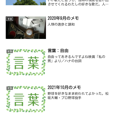
いい歌だと思うし、当時の情景も思い出
させてくれるわたしの好きな歌だ。人は
歌を聴くとき、自分の中で思い思いに勝
手な情景をこしらえて聴いている。
2020年9月のメモ
言葉
人類の進歩と調和
言葉：自由
言葉
自由ってあきるんですよね映画「私の
男」より／ハナの台詞
2021年10月のメモ
言葉
野球を好きなまま終われてよかった。松
坂大輔・プロ野球投手