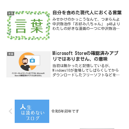
自分を含めた現代人におくる言葉
言葉
みせかけのかっこうなんて、つまらんよ
中沢啓治作「お好み八ちゃん」 p48より
わたしの好きな漫画の一つに中沢啓治氏
の描いた「はだしのゲン」がある。
Microsoft Storeの確認済みアプ
言葉
リではありません、の意味
当初は無かったと記憶しているが、
Windows10が登場してしばらくしてから
ダウンロードしたフリーソフトなどをイ
ンストールするときなどに以下のメッセ
ージが表示されるようになった。インス
トールしようとしているアプリは、
Microsoft St...
令和5年卯年です