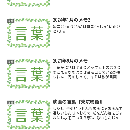
2024年1月のメモ2
言葉
流言(りゅうげん)は智者(ちしゃ)に止(と
ど)まる
2021年9月のメモ
言葉
「確かに私はキミにとってヒトの言葉に
聞こえるかのような音を出しているかも
しれん…何をもって、キミは私が言葉通
りの意味をこめた音声を発しているのだ
と確認するのか」
映画の言葉『東京物語』
言葉
しかし 子供いうもんもおらにゃおらんで
淋しいしおりゃおるで だんだん親をじゃ
まにしよる二つええ事は ないもんじゃ