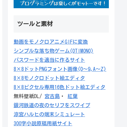
ツールと素材
動画をモノクロアニメGIFに変換
シンプルな落ち物ゲーム(OTIMONO)
パスワードを適当に作るサイト
8×8ドットPNGフォント画像(0～9,A～Z)
8×8モノクロドット絵エディタ
8×8ピクセル専用16色ドット絵エディタ
無料壁紙DL/
宮古島
・
紅葉
銀河鉄道の夜のセリフをスワイプ
涼宮ハルヒの端末シミュレート
300字小説原稿用紙サイト