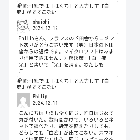
MS-IMEでは「はくち」と入力して『白
痴』がでてこない
shuichi
2024.12.12
Philipさん、フランスのド田舎からコメン
トありがとうございます（笑）日本のド田
舎からの返信です。マイクロソフトはあま
り信用できません。> 解決策;「白 痴
呆」と書いて「呆」を消す。わたしも
こ...
MS-IMEでは「はくち」と入力して『白
痴』がでてこない
Philip
2024.12.11
こんにちは！僕も全く同じ。昨日はじめて
気が付いた。数時間かけて、いろいろとネ
ットで調べたり、設定を変えたりしても、
どうしても「白痴」が出てこない。スマホ
ンでは問題なく出る。同じコンピュータを