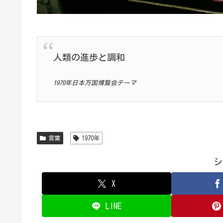
人類の進歩と調和
1970年日本万国博覧会テーマ
言葉
1970年
シ
X
LINE