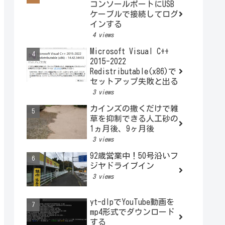
コンソールポートにUSB
ケーブルで接続してログ
インする
4 views
Microsoft Visual C++
2015-2022
Redistributable(x86)で
セットアップ失敗と出る
3 views
カインズの撒くだけで雑
草を抑制できる人工砂の
1ヵ月後、9ヶ月後
3 views
92歳営業中！50号沿いフ
ジヤドライブイン
3 views
yt-dlpでYouTube動画を
mp4形式でダウンロード
する