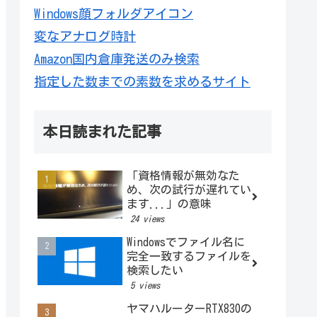
Windows顔フォルダアイコン
変なアナログ時計
Amazon国内倉庫発送のみ検索
指定した数までの素数を求めるサイト
本日読まれた記事
「資格情報が無効なた
め、次の試行が遅れてい
ます...」の意味
24 views
Windowsでファイル名に
完全一致するファイルを
検索したい
5 views
ヤマハルーターRTX830の