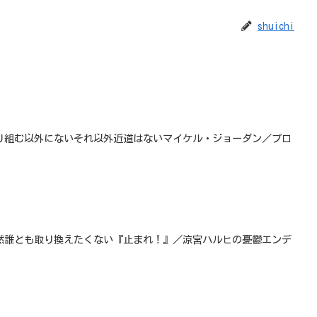
shuichi
り組む以外にないそれ以外近道はないマイケル・ジョーダン／プロ
然誰とも取り換えたくない『止まれ！』／涼宮ハルヒの憂鬱エンデ