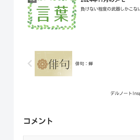
負けない程度の武器しかこな
俳句：蝉
デルノートIn
コメント