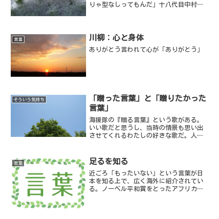
りゃ型なしってもんだ」十八代目中村勘
三郎／歌舞伎役者
川柳：心と身体
言葉
ありがとう言われて心が「ありがとう」
「贈った言葉」と「贈りたかった
そういう気持ち
言葉」
海援隊の『贈る言葉』という歌がある。
いい歌だと思うし、当時の情景も思い出
させてくれるわたしの好きな歌だ。人は
歌を聴くとき、自分の中で思い思いに勝
手な情景をこしらえて聴いている。
足るを知る
言葉
近ごろ「もったいない」という言葉が日
本を知る上で、広く海外に紹介されてい
る。ノーベル平和賞をとったアフリカ人
女性ワンガリーマータイさんが
「MOTTAINAI」として世界に紹介したこ
とが大きい。もともと昔の日本人の暮ら