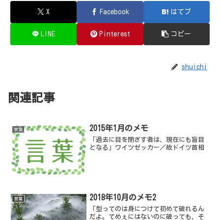
X
Facebook
はてブ
LINE
Pinterest
コピー
shuichi
関連記事
2015年1月のメモ
言葉
「過去に目を閉ざす者は、現在にも盲目
となる」ワイツゼッカー／故ドイツ首相
2018年10月のメモ2
言葉
「型ってのは身につけて初めて破れるん
だよ。てめぇにはないのに破っても、そ