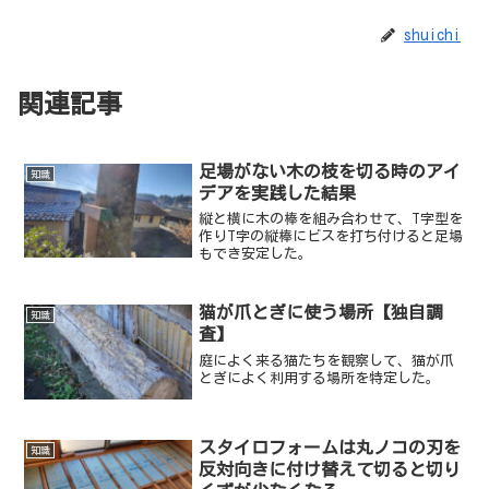
shuichi
関連記事
足場がない木の枝を切る時のアイ
知識
デアを実践した結果
縦と横に木の棒を組み合わせて、T字型を
作りT字の縦棒にビスを打ち付けると足場
もでき安定した。
猫が爪とぎに使う場所【独自調
知識
査】
庭によく来る猫たちを観察して、猫が爪
とぎによく利用する場所を特定した。
スタイロフォームは丸ノコの刃を
知識
反対向きに付け替えて切ると切り