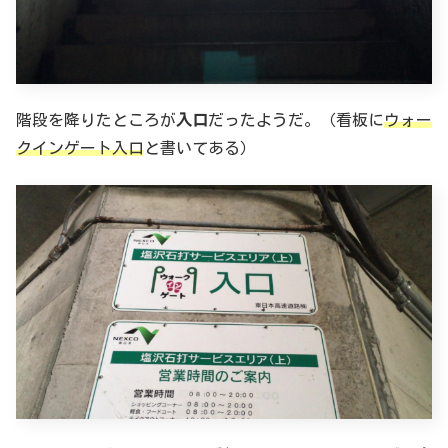
階段を降りたところが
入口
だったようだ。（看板に
ウォー
クインゲート入口
と書いてある）