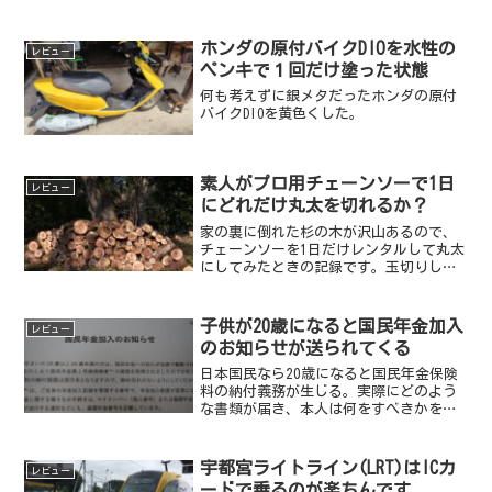
ワードから何が飛び出すかというワクワ
ク感があった。
ホンダの原付バイクDIOを水性の
レビュー
ペンキで１回だけ塗った状態
何も考えずに銀メタだったホンダの原付
バイクDIOを黄色くした。
素人がプロ用チェーンソーで1日
レビュー
にどれだけ丸太を切れるか？
家の裏に倒れた杉の木が沢山あるので、
チェーンソーを1日だけレンタルして丸太
にしてみたときの記録です。玉切りした
量を写真で紹介します。ちなみにわたし
はふだんチェーンソーを使っていない素
人です。
子供が20歳になると国民年金加入
レビュー
のお知らせが送られてくる
日本国民なら20歳になると国民年金保険
料の納付義務が生じる。実際にどのよう
な書類が届き、本人は何をすべきかを紹
介する。
宇都宮ライトライン(LRT)はICカ
レビュー
ードで乗るのが楽ちんです