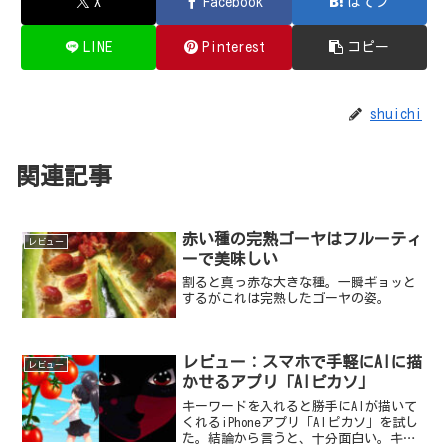
X
Facebook
はてブ
LINE
Pinterest
コピー
shuichi
関連記事
赤い種の完熟ゴーヤはフルーティ
レビュー
ーで美味しい
割ると真っ赤な大きな種。一瞬ギョッと
するがこれは完熟したゴーヤの姿。
レビュー：スマホで手軽にAIに描
レビュー
かせるアプリ「AIピカソ」
キーワードを入れると勝手にAIが描いて
くれるiPhoneアプリ「AIピカソ」を試し
た。結論から言うと、十分面白い。キー