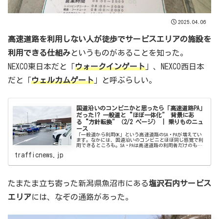
2025.04.06
高速道路を利用しない人が徒歩でサービスエリアの施設を
利用できる仕組み
というものがあることを知った。
NEXCO東日本だと「
ウォークインゲート
」、NEXCO西日本
だと「
ウェルカムゲート
」と呼ぶらしい。
国道沿いのコンビニかと思ったら「高速道路PA」
だった!? 一般道と“ほぼ一体化” 背景にあ
る“方針転換”（2/2 ページ） | 乗りものニュ
ース
「一般道から利用OK」という高速道路のSA・PAが増えてい
ます。なかには、国道沿いのコンビニとほぼ同じ感覚で利
用できるところも。SA・PAは高速道路の利用者だけのも
の、という考えは変わってきています。（2/2 ページ）
trafficnews.jp
たまたま立ち寄った新潟県魚沼市にある
塩沢石内サービス
エリア
には、なぞの通路があった。