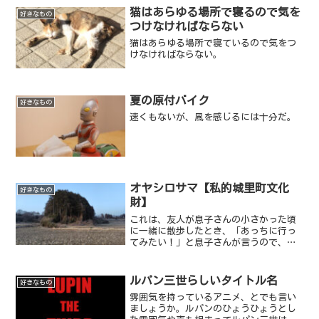
猫はあらゆる場所で寝るので気を
好きなもの
つけなければならない
猫はあらゆる場所で寝ているので気をつ
けなければならない。
夏の原付バイク
好きなもの
速くもないが、風を感じるには十分だ。
オヤシロサマ【私的城里町文化
好きなもの
財】
これは、友人が息子さんの小さかった頃
に一緒に散歩したとき、「あっちに行っ
てみたい！」と息子さんが言うので、歩
いていったら発見したという近所の【名
も無きオヤシロサマ】です。
ルパン三世らしいタイトル名
好きなもの
雰囲気を持っているアニメ、とでも言い
ましょうか。ルパンのひょうひょうとし