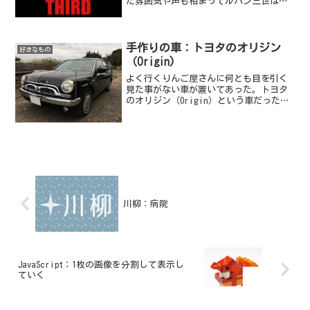
た雰囲気や声も相まってルパン三世はか
っこいい。
手作りの車：トヨタのオリジン
好きなもの
（Origin)
よく行くりんご屋さんに何とも目を引く
見た事がない車が置いてあった。トヨタ
のオリジン（Origin）という車だった。
車体には、《Origin》のロゴが...（わ
たしも写り込んでしまってますね）聞く
とそのりんご屋さんに来ていたお客さん
の車らしく...
川柳：病院
JavaScript：1枚の画像を分割して表示し
ていく