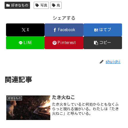
好きなもの
写真
鳥
シェアする
X
Facebook
はてブ
LINE
Pinterest
コピー
shuichi
関連記事
たき火ねこ
好きなもの
たき火をしていると何処からともなくふ
らっと現れる猫がいる。わたしは「たき
火ねこ」と呼んでいる。