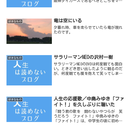
阪神タイガースであるべきところをマイ
ナーなパリーグの近鉄バファローズを応
援していた。わたしは関西に住んでいた
こともあり、近鉄バファローズのファン
だった過去があるのだ...
竜は空にいる
好きなもの
夕暮れ時、車を走らせていたら竜が現れ
たのです。
サラリーマンNEOの沢村一樹
好きなもの
サラリーマンNEOのDVDは何度観ても面白
い。ときどき思い出したように観るのだ
が、何度観ても腹を抱えて笑ってしま
う。
人生の応援歌／中島みゆき「ファ
好きなもの
イト！」を久しぶりに聴いた
「闘う君の歌を 闘わないやつらが 笑
うだろう ファイト！」中島みゆきの
「ファイト！」は、中学生の頃に初めて
聴いた。「こわい女の人がこわい歌を唄
っているなぁ」と思った記憶がある。歌