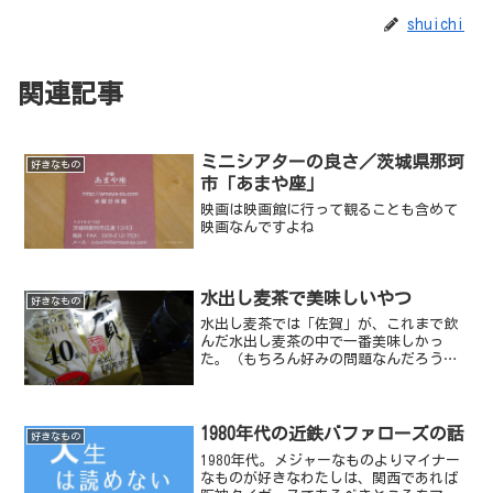
shuichi
関連記事
ミニシアターの良さ／茨城県那珂
好きなもの
市「あまや座」
映画は映画館に行って観ることも含めて
映画なんですよね
水出し麦茶で美味しいやつ
好きなもの
水出し麦茶では「佐賀」が、これまで飲
んだ水出し麦茶の中で一番美味しかっ
た。（もちろん好みの問題なんだろう
が）
1980年代の近鉄バファローズの話
好きなもの
1980年代。メジャーなものよりマイナー
なものが好きなわたしは、関西であれば