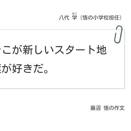
がく
八代
学
（悟の小学校担任）
そこが新しいスタート地
葉が好きだ。
藤沼 悟の作文