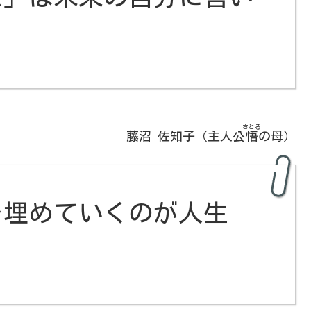
さとる
藤沼 佐知子（主人公
悟
の母）
を埋めていくのが人生