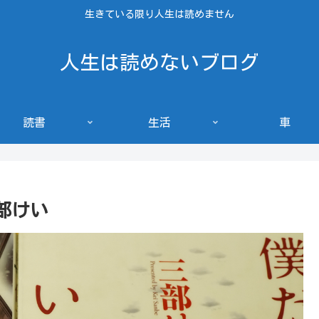
生きている限り人生は読めません
人生は読めないブログ
読書
生活
車
部けい