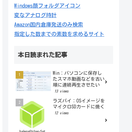
Windows顔フォルダアイコン
変なアナログ時計
Amazon国内倉庫発送のみ検索
指定した数までの素数を求めるサイト
本日読まれた記事
Win：パソコンに保存し
たスマホ動画などを古い
順に連続再生させたい
13 views
ラズパイ：OSイメージを
マイクロSDカードに焼く
12 views