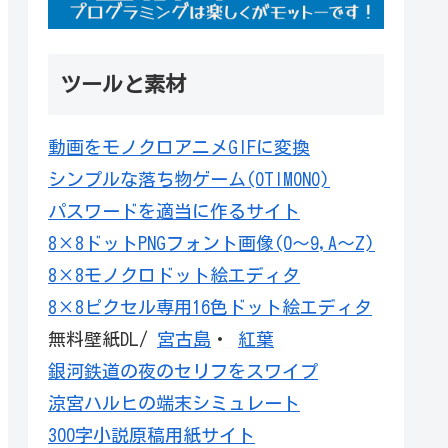
ツールと素材
動画をモノクロアニメGIFに変換
シンプルな落ち物ゲーム(OTIMONO)
パスワードを適当に作るサイト
8×8ドットPNGフォント画像(0～9,A～Z)
8×8モノクロドット絵エディタ
8×8ピクセル専用16色ドット絵エディタ
無料壁紙DL/
宮古島
・
紅葉
銀河鉄道の夜のセリフをスワイプ
涼宮ハルヒの端末シミュレート
300字小説原稿用紙サイト