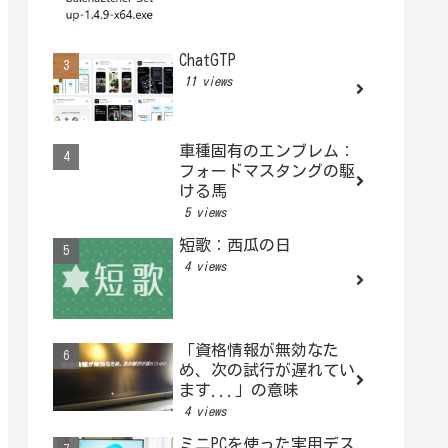
ChatGTP
11 views
車種固有のエンブレム：
フォードマスタングの駆
ける馬
5 views
短歌：西瓜の日
4 views
「資格情報が無効なた
め、次の試行が遅れてい
ます...」の意味
4 views
ミニPCを使った実用デス