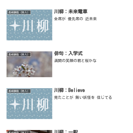
川柳：未来電車
長崎瞬哉（詩人）
全席が 優先席の 近未来
俳句：入学式
長崎瞬哉（詩人）
満開の笑顔の君と桜かな
川柳：Believe
長崎瞬哉（詩人）
見たことが 無い妖怪を 信じてる
川柳：一駅
長崎瞬哉（詩人）