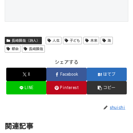
長崎瞬哉（詩人）
人生
子ども
未来
海
都会
長崎瞬哉
シェアする
X
Facebook
はてブ
LINE
Pinterest
コピー
shuichi
関連記事