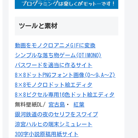
ツールと素材
動画をモノクロアニメGIFに変換
シンプルな落ち物ゲーム(OTIMONO)
パスワードを適当に作るサイト
8×8ドットPNGフォント画像(0～9,A～Z)
8×8モノクロドット絵エディタ
8×8ピクセル専用16色ドット絵エディタ
無料壁紙DL/
宮古島
・
紅葉
銀河鉄道の夜のセリフをスワイプ
涼宮ハルヒの端末シミュレート
300字小説原稿用紙サイト