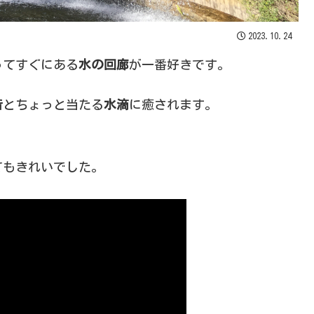
2023.10.24
ってすぐにある
水の回廊
が一番好きです。
音
とちょっと当たる
水滴
に癒されます。
てもきれいでした。