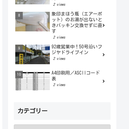
2 views
象印まほう瓶（エアーポ
ット）のお湯が出ないと
きパッキン交換せずに直
す
2 views
92歳営業中！50号沿いフ
ジヤドライブイン
2 views
A4印刷用／ASCIIコード
表
2 views
カテゴリー