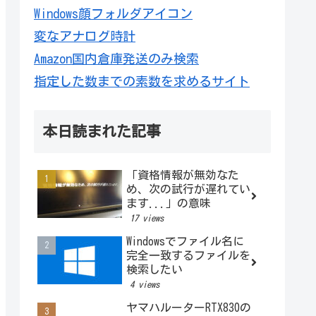
Windows顔フォルダアイコン
変なアナログ時計
Amazon国内倉庫発送のみ検索
指定した数までの素数を求めるサイト
本日読まれた記事
「資格情報が無効なた
め、次の試行が遅れてい
ます...」の意味
17 views
Windowsでファイル名に
完全一致するファイルを
検索したい
4 views
ヤマハルーターRTX830の