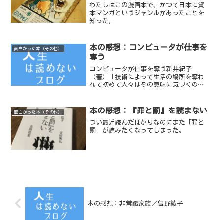
わたしはこの漫画本で、かつて日本に貸
本マンガというジャンルがあったことを
知った。
本の感想：コンピュータが仕事を
面白かった本（その他）
奪う
コンピュータが仕事を奪う新井紀子
（著）「技術によって生活の場所を奪わ
れて初めて人々はその意味に気づくので
す」わたしたちが、今まで奪われてきた
仕事についての冒頭の言葉が印象的だ。
本の感想：『罪と罰』を読まない
面白かった本（その他）
つい最近読んだばかりなのにまた「罪と
罰」が読みたくなってしまった。
本の感想：非常識家族／曽野綾子