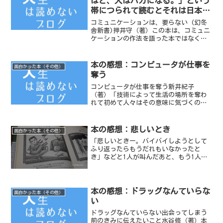
ほど、人はバカになる。」という
帯につられて読むとそれは日本人
論だった「コミュニケーションは
コミュニケーションは、要らない (幻冬
要らない／押井守」
舎新書)押井守（著）この本は、コミュニ
ケーションの作法を語った本ではなく、
正真正銘の日本人論だ。日本人として、
いまの日本の現状を憂えていたり、日本
ってなんだろうと考えたことのある方
本の感想：コンピュータが仕事を
面白かった本（その他）
は、ぜひ読んで欲しい本...
奪う
コンピュータが仕事を奪う新井紀子
（著）「技術によって生活の場所を奪わ
れて初めて人々はその意味に気づくので
す」わたしたちが、今まで奪われてきた
仕事についての冒頭の言葉が印象的だ。
本の感想：悲しいとき
面白かった本（その他）
「悲しいときー。バイバイしようとして
ふり返ったらもうだれもいなかったと
き」などと1人が叫んだあと、もう1人が
スケッチブックに描いた絵を見せつつ同
じセリフを叫ぶ、というシンプルな芸が
《いつもここから》のデビューネタだっ
た。
本の感想：ドラッグなんていらな
面白かった本（その他）
い
ドラッグなんていらない出会ってしまう
前のきみに伝えたいこと水谷修（著）本