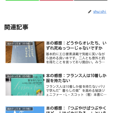
shuichi
関連記事
本の感想：どうやらオレたち、い
面白かった本（その他）
ずれ死ぬっつーじゃないですか
基本的にエロ要素満載で気軽に笑いなが
ら読める良い本です。二人とも意外と的
を得たことを言っており面白い。みうら
じゅんとリリー・フランキーの世界観が
好きな人はきっと楽しめるはず。
本の感想：フランス人は10着しか
面白かった本（その他）
服を持たない
フランス人は10着しか服を持たないパリ
で学んだ”暮らしの質”を高める秘訣ジ
ェニファー・L・スコット（著）本書にた
びたび登場する言葉のが「シック」とい
う言葉だ。シックは、”chic”と書く。
日本語だと「上品で洗練された」とか
本の感想：「つぶやけばつぶやく
面白かった本（その他）
「粋な」といった意...