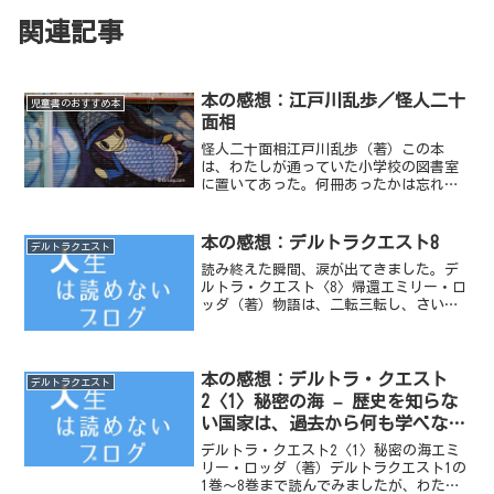
関連記事
本の感想：江戸川乱歩／怪人二十
児童書のおすすめ本
面相
怪人二十面相江戸川乱歩（著）この本
は、わたしが通っていた小学校の図書室
に置いてあった。何冊あったかは忘れた
が、とにかくこの「怪人二十面相」シリ
ーズは沢山置いてあった。表紙絵がおど
ろおどろしく、それがまたこの本の内容
本の感想：デルトラクエスト8
デルトラクエスト
にあっていた。わたしは今回...
読み終えた瞬間、涙が出てきました。デ
ルトラ・クエスト〈8〉帰還エミリー・ロ
ッダ（著）物語は、二転三転し、さいご
のさいごまで真実は明らかになりませ
ん。そして、真実が語られるとき、両親
の愛、主人公の生い立ちが明らかにな
り、深い感動を呼び起こしま...
本の感想：デルトラ・クエスト
デルトラクエスト
2〈1〉秘密の海 – 歴史を知らな
い国家は、過去から何も学べない
からな
デルトラ・クエスト2〈1〉秘密の海エミ
リー・ロッダ（著）デルトラクエスト1の
1巻〜8巻まで読んでみましたが、わたし