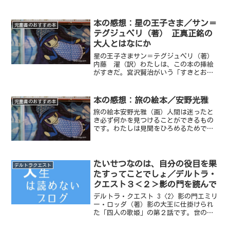
の予想を裏切るワクワクする話でした。
所々大人が読んでもハッとさせられるセ
リフがちりばめられています。今回は、1
本の感想：星の王子さま／サン＝
児童書のおすすめ本
でデルトラ王国を...
テグジュペリ（著） 正真正銘の
大人とはなにか
星の王子さまサン＝テグジュペリ（著）
内藤 濯（訳）わたしは、この本の挿絵
がすきだ。宮沢賢治がいう「すきとおっ
たたべもの」のようだ。訳者あとがきに
ある通り「童話の域を超えている童話」
であり、名言のオンパレードだ。読んだ
本の感想：旅の絵本／安野光雅
児童書のおすすめ本
年代によって立ち止まりた...
旅の絵本安野光雅（画）人間は迷ったと
き必ず何かを見つけることができるもの
です。わたしは見聞をひろめるためでは
なく、迷うために旅に出たのでした。 -
著者 あとがきより人々の暮らしを遠方
から描いている分、どこに目線を移すか
は見る人にゆだねられ...
たいせつなのは、自分の役目を果
デルトラクエスト
たすってことでしょ／デルトラ・
クエスト３＜２＞影の門を読んで
デルトラ・クエスト 3〈2〉影の門エミリ
ー・ロッダ（著）影の大王に仕掛けられ
た「四人の歌姫」の第２話です。世の中
には、「助けて！」を言えずに助けを求
める人びとがいます。今回の「北の歌