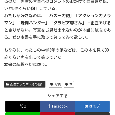
るのだ。著者の写真へのコメントのおかげで面白さが倍、
いや5倍くらい向上している。
わたしが好きなのは、「
バズーカ砲
」「
アクションカメラ
マン
」「
焼肉ハンター
」「
グラビア爺さん
」…正直あげる
ときりがない。写真をお見せ出来ないのが本当に残念であ
る。ぜひ本書を手に取って笑ってみて欲しい。
ちなみに、わたしの中学3年の娘などは、この本を見て30
分くらい声を出して笑っていた。
本書の続編を切に願う。
面白かった本（その他）
写真
本
シェアする
X
Facebook
はてブ