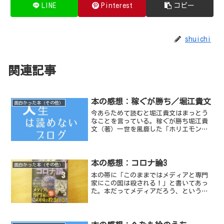
LINE
Pinterest
コピー
shuichi
関連記事
本の感想：稼ぐが勝ち／堀江貴文
面白かった本（その他）
今あらためて読むと堀江貴文はまっとう
なことを言っている。稼ぐが勝ち堀江貴
文（著）一世を風靡した「ホリエモン」
こと、堀江貴文氏の本。本書は堀江氏が
ライブドアでガンガン稼いでいた時分に
出版された。当時の彼に対する世評は、
「お金持ちだから、何を言...
本の感想：コロナ論3
面白かった本（その他）
本の帯に「このままではメディアと専門
家にこの国は殺される！」と書いてあっ
た。本だってメディアだろう、という話
はさておき、時々小林よしのりの漫画を
読むようにしている。