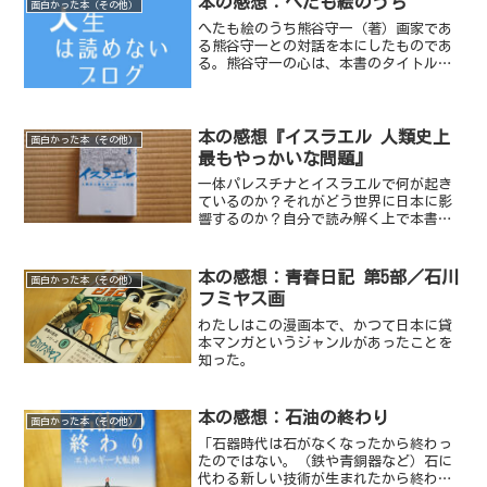
本の感想：へたも絵のうち
面白かった本（その他）
へたも絵のうち熊谷守一（著）画家であ
る熊谷守一との対話を本にしたものであ
る。熊谷守一の心は、本書のタイトル
『へたも絵のうち』に集約されると思
う。
本の感想『イスラエル 人類史上
面白かった本（その他）
最もやっかいな問題』
一体パレスチナとイスラエルで何が起き
ているのか？それがどう世界に日本に影
響するのか？自分で読み解く上で本書は
まず手に取るべき入門書の一冊かもしれ
ない。
本の感想：青春日記 第5部／石川
面白かった本（その他）
フミヤス画
わたしはこの漫画本で、かつて日本に貸
本マンガというジャンルがあったことを
知った。
本の感想：石油の終わり
面白かった本（その他）
「石器時代は石がなくなったから終わっ
たのではない。（鉄や青銅器など）石に
代わる新しい技術が生まれたから終わっ