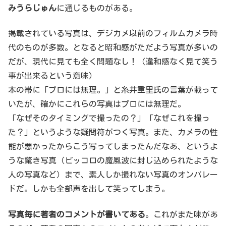
みうらじゅん
に通じるものがある。
掲載されている写真は、デジカメ以前のフィルムカメラ時
代のものが多数。となると昭和感がただよう写真が多いの
だが、現代に見ても全く問題なし！（違和感なく見て笑う
事が出来るという意味）
本の帯に「プロには無理。」と糸井重里氏の言葉が載って
いたが、確かにこれらの写真はプロには無理だ。
「なぜそのタイミングで撮ったの？」「なぜこれを撮っ
た？」というような疑問符がつく写真。また、カメラの性
能が悪かったからこう写ってしまったんだなあ、というよ
うな驚き写真（ピッコロの魔風波に封じ込められたような
人の写真など）まで、素人しか撮れない写真のオンパレー
ドだ。しかも全部声を出して笑ってしまう。
写真毎に著者のコメントが書いてある
。これがまた味があ