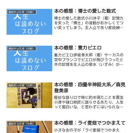
本の感想：博士の愛した数式
面白かった本（小説）
博士の愛した数式小川洋子（著）記憶力
を失った「博士」の言動がおかしくてつ
い笑ってしまう。主人公であり家政婦の
「わたし」とその息子「ルート」そして
「博士」。この3人を結びつけている数学
と博士の病気。最後にほろりとくる。記
憶とはなんだろうと考え...
本の感想：重力ピエロ
面白かった本（小説）
重力ピエロ伊坂幸太郎（著）サーカスの
空中ブランコでピエロが飛びうつったと
きの記憶を主人公の泉水（いずみ）が振
り返るシーンがある。父と母のやりとり
の会話だ。「楽しそうに生きてればな、
地球の重力なんてなくなる」「そうね。
あたしやあなたは、そのう...
本の感想：四畳半神話大系／森見
面白かった本（小説）
登美彦
軽妙な語り口で時に的を得たことを悪友
小津や樋口師匠に語らせるあたり、人生
って面白いな、と思わずにはいられな
い。
本の感想：ライ麦畑でつかまえて
面白かった本（小説）
小さな女の子が「ライ麦畑でつかまえ