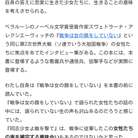
自身の答えに忠実に生きた少女たちに、生きることの意味
を考えさせられる。
ベラルーシのノーベル文学賞受賞作家スヴェトラーナ・ア
レクシエーヴィッチの『
戦争は女の顔をしていない
』とい
う同じ第2次世界大戦（ソ連でいう大祖国戦争）の女性た
ちに焦点をあてたインタビュー集がある。この本には、本
書に登場するような看護兵や通信兵、狙撃手などが実際に
登場する。
わたし自身は『戦争は女の顔をしていない』を本書の前に
読んでいた。
『戦争は女の顔をしていない』で語られた女性たちの話の
中には、語られていない生の声も沢山あるのだろうと感じ
ていた。
『同志少女よ敵を撃て』は、戦争に従軍したこの
女性たち
の声を補完する意味合い
もあるのではないかと思った。