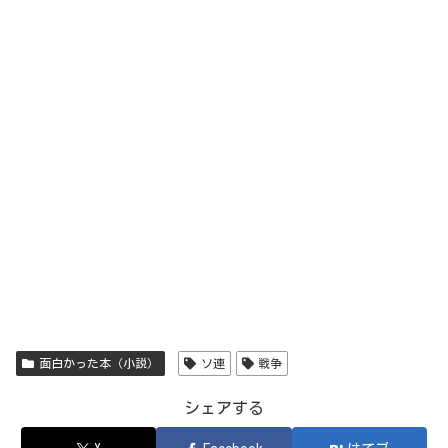
面白かった本（小説）
ソ連
戦争
シェアする