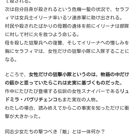
て殺される。
次は自分自身が殺されるという危機一髪の状況で、セラフ
ィマは女兵士イリーナ率いるソ連赤軍に助け出される。
村民や殺されたばかりの母親の遺体を前にイリーナは部隊
に対して村に火を放つよう命じる。
母を殺した狙撃兵への復讐、そしてイリーナへの憎しみを
胸にセラフィマは、女性だけの狙撃小隊に入隊することに
なる。
ところで、
女性だけの狙撃小隊というのは、物語の中だけ
の話かと思っていたらこれは史実に基づくものだった
。
作中にたびたび登場する伝説の女性スナイパーである
リュ
ドミラ・パヴリチェンコ
もまた実在の人物。
わたしの場合、読み終えてからこの事実を知っただけに衝
撃が大きかった。
同志少女たちの撃つべき「敵」とは一体何か？