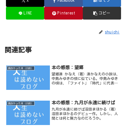
X
Facebook
はてブ
LINE
Pinterest
コピー
shuichi
関連記事
本の感想：望郷
面白かった本（小説）
望郷湊 かなえ（著）湊かなえの小説は、
中島みゆきの唄に似ている。中島みゆき
の唄は、「ファイト」「時代」に代表さ
れるように過去が暗く、辛い状態であっ
たことを肯定しつつも、今を生きている
ことに勇気を与えてくれるものが多い。
「望郷」もそんな小説の...
本の感想：九月が永遠に続けば
面白かった本（小説）
九月が永遠に続けば沼田まほかる（著）
沼田まほかるのデビュー作。しかし、人
間とは何と無力なのだろうか。