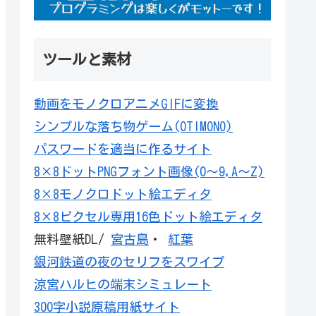
ツールと素材
動画をモノクロアニメGIFに変換
シンプルな落ち物ゲーム(OTIMONO)
パスワードを適当に作るサイト
8×8ドットPNGフォント画像(0～9,A～Z)
8×8モノクロドット絵エディタ
8×8ピクセル専用16色ドット絵エディタ
無料壁紙DL/
宮古島
・
紅葉
銀河鉄道の夜のセリフをスワイプ
涼宮ハルヒの端末シミュレート
300字小説原稿用紙サイト