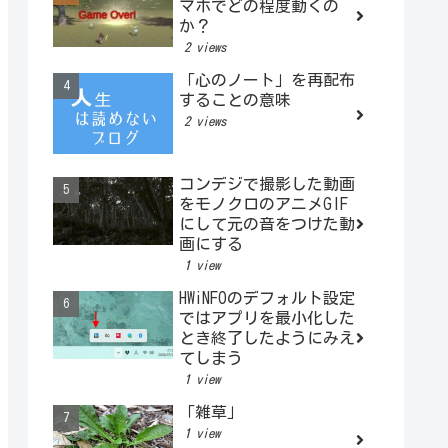
マホでどの程度動くの
か？
2 views
「心のノート」を再配布
することの意味
2 views
コンデジで撮影した動画
をモノクロのアニメGIF
にして元の音をつけた動
画にする
1 view
HWiNFOのデフォルト設定
ではアプリを最小化した
とき終了したようにみえ
てしまう
1 view
「雑草」
1 view