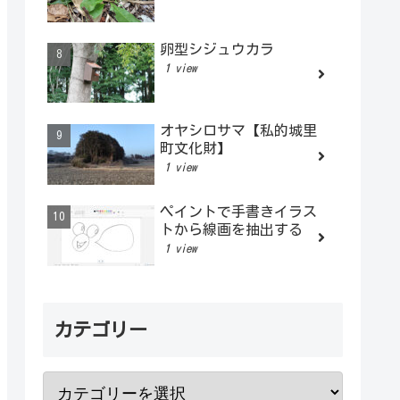
卵型シジュウカラ
1 view
オヤシロサマ【私的城里
町文化財】
1 view
ペイントで手書きイラス
トから線画を抽出する
1 view
カテゴリー