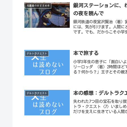
銀河ステーションに、
児童書のおすすめ本
の夜を読んで
銀河鉄道の夜宮沢賢治（著）
には、気が引けます。人間に
です。でも、だからこそ小学生
本で旅する
デルトラクエスト
小学3年生の息子に「面白い
リーロッダ （著）2時間ほ
る？何から？」王子とその親友
本の感想：デルトラク
デルトラクエスト
失われた7つ目の宝石を取り
トラ・クエスト〈7〉いまし
だけを支えに生きている人間か