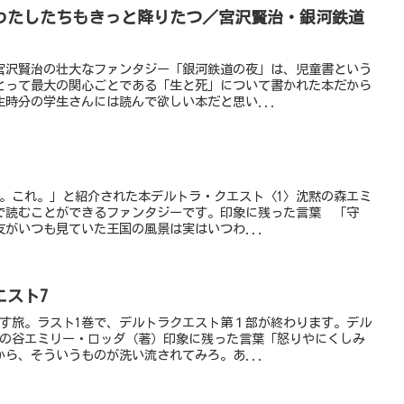
わたしたちもきっと降りたつ／宮沢賢治・銀河鉄道
宮沢賢治の壮大なファンタジー「銀河鉄道の夜」は、児童書という
とって最大の関心ごとである「生と死」について書かれた本だから
時分の学生さんには読んで欲しい本だと思い...
よ。これ。」と紹介された本デルトラ・クエスト〈1〉沈黙の森エミ
どで読むことができるファンタジーです。印象に残った言葉 「守
がいつも見ていた王国の風景は実はいつわ...
エスト7
戻す旅。ラスト1巻で、デルトラクエスト第１部が終わります。デル
めの谷エミリー・ロッダ（著）印象に残った言葉「怒りやにくしみ
ら、そういうものが洗い流されてみろ。あ...