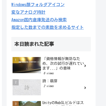
Windows顔フォルダアイコン
変なアナログ時計
Amazon国内倉庫発送のみ検索
指定した数までの素数を求めるサイト
本日読まれた記事
「資格情報が無効なた
め、次の試行が遅れてい
ます...」の意味
6 views
詩：萌芽
2 views
UnityのWebGLビルドはス