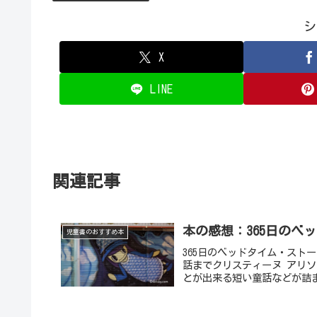
シ
X
LINE
関連記事
本の感想：365日のベ
児童書のおすすめ本
365日のベッドタイム・スト
話までクリスティーヌ アリソ
とが出来る短い童話などが詰ま