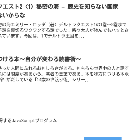
エスト2〈1〉秘密の海 – 歴史を知らない国家
ないからな
密の海エミリー・ロッダ（著）デルトラクエスト1の1巻〜8巻まで
予想を裏切るワクワクする話でした。所々大人が読んでもハッとさ
ています。今回は、1でデルトラ王国を...
つける本〜自分が変わる読書術〜
持った人間にふれるおもしろさがある。もちろん世界中の人と話す
れには限度があるから。著者の言葉である。本を味方につける本永
社がだしている「14歳の世渡り術」シリー...
するJavaScriptプログラム