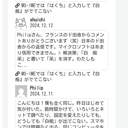
MS-IMEでは「はくち」と入力して『白
痴』がでてこない
shuichi
2024.12.12
Philipさん、フランスのド田舎からコメン
トありがとうございます（笑）日本のド田
舎からの返信です。マイクロソフトはあま
り信用できません。> 解決策;「白 痴
呆」と書いて「呆」を消す。わたしも
こ...
MS-IMEでは「はくち」と入力して『白
痴』がでてこない
Philip
2024.12.11
こんにちは！僕も全く同じ。昨日はじめて
気が付いた。数時間かけて、いろいろとネ
ットで調べたり、設定を変えたりしても、
どうしても「白痴」が出てこない。スマホ
ンでは問題なく出る。同じコンピュータを