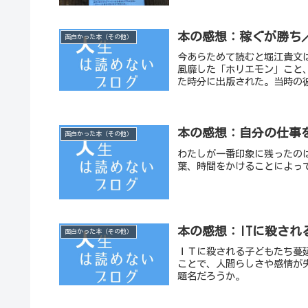
本の感想：稼ぐが勝ち
面白かった本（その他）
今あらためて読むと堀江貴文
風靡した「ホリエモン」こと
た時分に出版された。当時の彼
本の感想：自分の仕事
面白かった本（その他）
わたしが一番印象に残ったの
葉、時間をかけることによっ
本の感想：ITに殺され
面白かった本（その他）
ＩＴに殺される子どもたち蔓
ことで、人間らしさや感情が
題名だろうか。