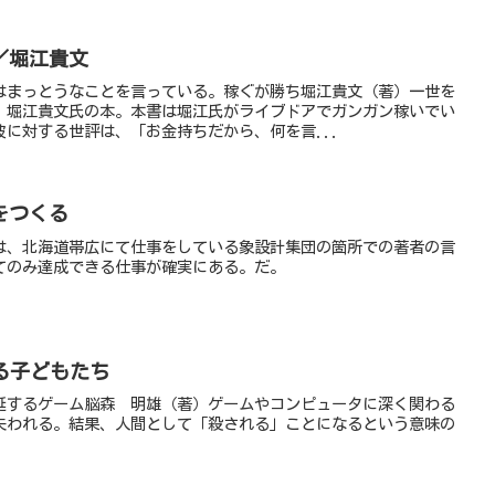
／堀江貴文
はまっとうなことを言っている。稼ぐが勝ち堀江貴文（著）一世を
、堀江貴文氏の本。本書は堀江氏がライブドアでガンガン稼いでい
に対する世評は、「お金持ちだから、何を言...
をつくる
は、北海道帯広にて仕事をしている象設計集団の箇所での著者の言
てのみ達成できる仕事が確実にある。だ。
る子どもたち
延するゲーム脳森 明雄（著）ゲームやコンピュータに深く関わる
失われる。結果、人間として「殺される」ことになるという意味の