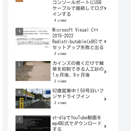
コンソールポートにUSB
ケーブルで接続してログ
インする
4 views
Microsoft Visual C++
2015-2022
Redistributable(x86)で
セットアップ失敗と出る
3 views
カインズの撒くだけで雑
草を抑制できる人工砂の
1ヵ月後、9ヶ月後
3 views
92歳営業中！50号沿いフ
ジヤドライブイン
3 views
yt-dlpでYouTube動画を
mp4形式でダウンロード
する