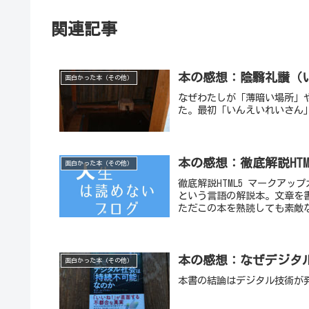
関連記事
本の感想：陰翳礼讃（
面白かった本（その他）
なぜわたしが「薄暗い場所」
た。最初「いんえいれいさん
本の感想：徹底解説HT
面白かった本（その他）
徹底解説HTML5 マークアッ
という言語の解説本。文章を
ただこの本を熟読しても素敵な
本の感想：なぜデジタ
面白かった本（その他）
本書の結論はデジタル技術が