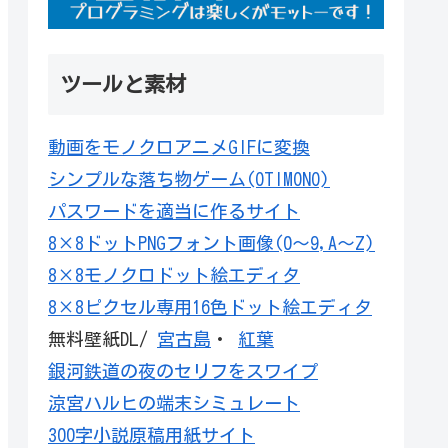
ツールと素材
動画をモノクロアニメGIFに変換
シンプルな落ち物ゲーム(OTIMONO)
パスワードを適当に作るサイト
8×8ドットPNGフォント画像(0～9,A～Z)
8×8モノクロドット絵エディタ
8×8ピクセル専用16色ドット絵エディタ
無料壁紙DL/
宮古島
・
紅葉
銀河鉄道の夜のセリフをスワイプ
涼宮ハルヒの端末シミュレート
300字小説原稿用紙サイト