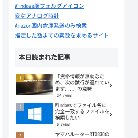
Windows顔フォルダアイコン
変なアナログ時計
Amazon国内倉庫発送のみ検索
指定した数までの素数を求めるサイト
本日読まれた記事
「資格情報が無効なた
め、次の試行が遅れてい
ます...」の意味
24 views
Windowsでファイル名に
完全一致するファイルを
検索したい
5 views
ヤマハルーターRTX830の