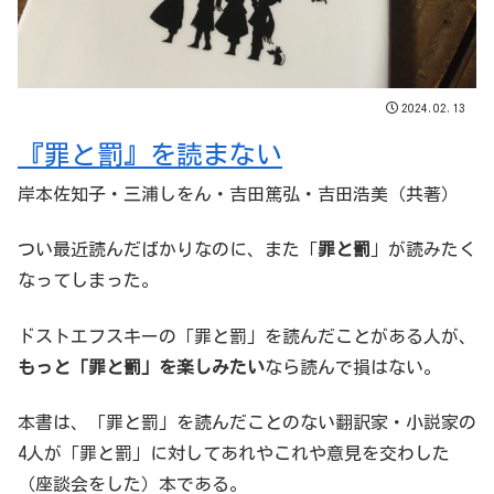
2024.02.13
『罪と罰』を読まない
岸本佐知子・三浦しをん・吉田篤弘・吉田浩美（共著）
つい最近読んだばかりなのに、また「
罪と罰
」が読みたく
なってしまった。
ドストエフスキーの「罪と罰」を読んだことがある人が、
もっと「罪と罰」を楽しみたい
なら読んで損はない。
本書は、「罪と罰」を読んだことのない翻訳家・小説家の
4人が「罪と罰」に対してあれやこれや意見を交わした
（座談会をした）本である。