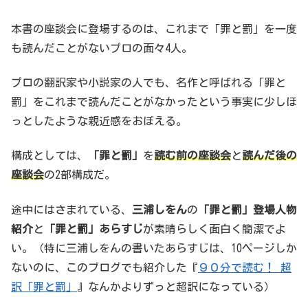
本書の座談会に登場するのは、これまで「罪と罰」を一度
も読んだことがないプロの面々4人。
プロの翻訳家や小説家の人でも、名作と呼ばれる「罪と
罰」をこれまで読んだことがなかったという事実に少しほ
っとしたような親近感をおぼえる。
構成としては、
「罪と罰」
を
読む前の座談会
と
読んだ後の
座談会
の2部構成だ。
途中にはさまれている、
三浦しをん
の
「罪と罰」登場人物
紹介
と
「罪と罰」あらすじ
が素晴らしく面白く簡潔でよ
い。（特に三浦しをんの書いたあらすじは、10ページしか
ないのに、このブログでも紹介した『
９０分で読む！ 超
訳「罪と罰」
』なんかよりずっと超訳になっている）