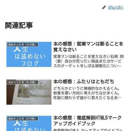
shuichi
関連記事
本の感想：営業マンは断ることを
面白かった本（その他）
覚えなさい
営業マンは断ることを覚えなさい石原 明
（著）自分が売りたい商品またはサービ
スのターゲットをしぼる顧客化について
解説した本。商品を売ったあとに顧客と
どうコミュニケーションをとるかについ
て書かれている部分が一番興味深かっ
本の感想：ふたりはともだち
面白かった本（その他）
た。
どちらかというと積極的なかえるくん。
物事を悪い方向に考えがちながまくん。
年齢に関わらず誰かに教えたくなる本
だ。
本の感想：徹底解説HTML5マーク
面白かった本（その他）
アップガイドブック
徹底解説HTML5 マークアップガイドブッ