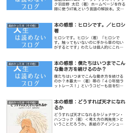
ク羽田野 太巳（著）ホームページを作る
際に使うHTMLという言語の解説本。文章
を書く時に使う国語辞典のホームページ
版と考えると分かりやすい。ただこの本
を熟読しても素敵なホームページが作れ
本の感想：ヒロシです。／ヒロシ
面白かった本（その他）
るわけではな...
著
ヒロシです。ヒロシ（著）「ヒロシで
す。触ってもいないのに手から草の匂い
がするとです」わたしは個人的にこれあ
りますなどの、お笑い芸人「ヒロシ」の
ネタを収録した本。（2004年発売）2013
年の今となっては、10年近く昔のお笑い
本の感想：僕たちはいつまでこん
面白かった本（その他）
ネタであるが、わ...
な働き方を続けるのか？
僕たちはいつまでこんな働き方を続ける
のか？木暮太一（著）帯の「４０年間ラ
ットレース！」というコピーも目を引い
たが、タイトルが何よりもわたしの目に
飛び込んできた。ということは、わたし
自身がそう感じているからに他ならな
本の感想：どうすれば天才になれ
面白かった本（その他）
い。会社員のわたしは、5年...
るか
どうすれば天才になれるかジョナサン・
ハンコック（著）＜考え方の再発見＞と
いうことだろうか。表紙のアインシュタ
インは天才の代名詞だが、見た目だけで