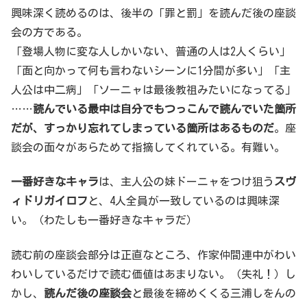
興味深く読めるのは、後半の「罪と罰」を読んだ後の座談
会の方である。
「登場人物に変な人しかいない、普通の人は2人くらい」
「面と向かって何も言わないシーンに1分間が多い」「主
人公は中二病」「ソーニャは最後教祖みたいになってる」
……
読んでいる最中は自分でもつっこんで読んでいた箇所
だが、すっかり忘れてしまっている箇所はあるものだ
。座
談会の面々があらためて指摘してくれている。有難い。
一番好きなキャラ
は、主人公の妹ドーニャをつけ狙う
スヴ
ィドリガイロフ
と、4人全員が一致しているのは興味深
い。（わたしも一番好きなキャラだ）
読む前の座談会部分は正直なところ、作家仲間連中がわい
わいしているだけで読む価値はあまりない。（失礼！）し
かし、
読んだ後の座談会
と最後を締めくくる三浦しをんの