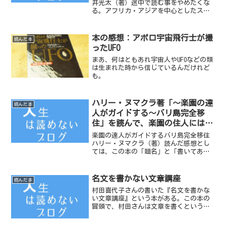
井光太（著）途中で読む事をやめたくな
る。アフリカ・アジアを中心としたスト
リートチルドレン、子供兵、売春、児童
労働、エイズ...これらの問題があること
は知っていたが、その当事者たちの気持
本の感想：アポロ宇宙飛行士が撮
読んだ本
ちに迫った本は今...
ったUFO
まあ、何はともあれ宇宙人やUFOなどの類
は生まれた時から信じているんだけれど
も。
ハリー・ヌマクラ著「〜楽園の達
読んだ本
人がガイドする〜バリ島完全移
住」を読んで、楽園の住人にはな
れないと感じた
楽園の達人がガイドするバリ島完全移住
ハリー・ヌマクラ（著）読んだ感想とし
ては、この本の「題名」と「書いてある
内容」は別物だということ。「完全移
住」ではなく、「完全に内容が間違って
ます」ということだ。
名文を書かない文章講座
読んだ本
村田喜代子さんの書いた『名文を書かな
い文章講座』という本がある。この本の
冒頭で、村田さんは文章を書くというこ
とについて面白おかしく説明してくれて
いる。