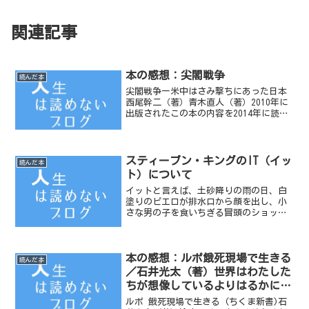
関連記事
本の感想：尖閣戦争
読んだ本
尖閣戦争ー米中はさみ撃ちにあった日本
西尾幹二（著）青木直人（著）2010年に
出版されたこの本の内容を2014年に読ん
でみる。著者二人の危機感というか愛国
心が前面に出た内容で、ややもすると感
情論かと思ってしまうが、現在のアジア
の情勢、世界情勢...
スティーブン・キングのIT（イッ
読んだ本
ト）について
イットと言えば、土砂降りの雨の日、白
塗りのピエロが排水口から顔を出し、小
さな男の子を食いちぎる冒頭のショッキ
ングなシーンが有名だ。
本の感想：ルポ餓死現場で生きる
読んだ本
／石井光太（著）世界はわたした
ちが想像しているよりはるかに複
雑だ
ルポ 餓死現場で生きる (ちくま新書)石