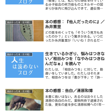
「被爆」とは、私たちの身体を作ってい
る分子結合の何万倍ものエネルギーの固
まりが体内に飛び込んできて、遺伝情報
を傷つけること。細胞分裂が活発な子ど
もたちが被爆すれば、損傷をうけた遺伝
子もどんどん複製されてしまう。原子力
本の感想：『他人だったのに』／
面白かった本（その他）
について、「そんなものよ...
糸井重里
どの頁をめくっても「そういう見方もあ
ったのか？」という驚きがある。いつだ
ったか糸井重里が「いいね！されるだけ
じゃ駄目なんです。ショートケーキに苺
がのっているから人は買うんです」とい
っていた言葉を思い出した。
生きているかぎり、悩みはつきな
面白かった本（その他）
い／相田みつを「なやみはつきね
んだなぁ」を読んで
わたしは、「相田みつを」に対して、勘
違いをしていました。わたしはそれま
で、相田みつをは「書が下手」で「詩が
うまい人」なんだと思っていました。
本の感想：告白／清原和博
面白かった本（その他）
本書に救いはない。あるのは淡々とした
清原の告白のみだ。薬物所持で逮捕され
た後、更生の道を歩む清原和博への1年に
わたるインタビューを1冊の本にまとめた