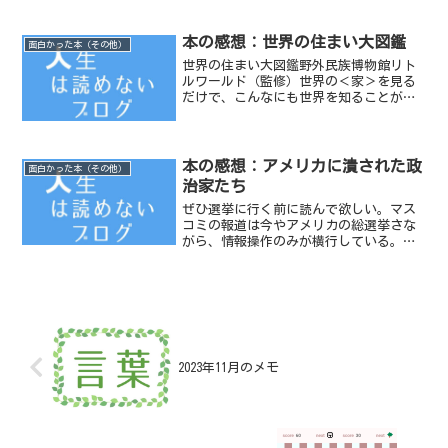
のが本書『告白』である。甲子園のかつ
てのスターであり、プロ野球ではここぞ
というときにホームラ...
本の感想：世界の住まい大図鑑
面白かった本（その他）
世界の住まい大図鑑野外民族博物館リト
ルワールド（監修）世界の＜家＞を見る
だけで、こんなにも世界を知ることがで
きるのか、と思う本。
本の感想：アメリカに潰された政
面白かった本（その他）
治家たち
ぜひ選挙に行く前に読んで欲しい。マス
コミの報道は今やアメリカの総選挙さな
がら、情報操作のみが横行している。本
当に恐ろしいのは、事実を国民のほとん
どが知らないことかもしれない。アメリ
カに潰された政治家たち孫崎 享（著）
2023年11月のメモ