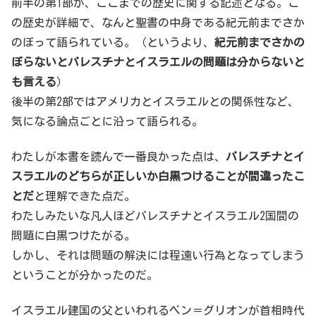
前半の第1部が、ここまでの歴史に関する記述となる。こ
の歴史が詳細で、なんと聖書の中身である紀元前までさか
のぼって語られている。（というより、
紀元前までさかの
ぼらないとパレスチナとイスラエルの問題は分からないと
も言える
）
後半の第2部ではアメリカとイスラエルとの関係性など、
気になる論点ごとに沿って語られる。
わたしが本書を読んで一番良かった点は、
パレスチナとイ
スラエルのどちらが正しいか白黒つけることが間違ったこ
とだ
と理解できた点だ。
わたしみたいな凡人ほどパレスチナとイスラエル2国間の
問題に白黒つけたがる。
しかし、それは問題の解決には程遠い行為となってしまう
ということが分かったのだ。
イスラエル建国の父といわれるベン＝グリオンが首相時代