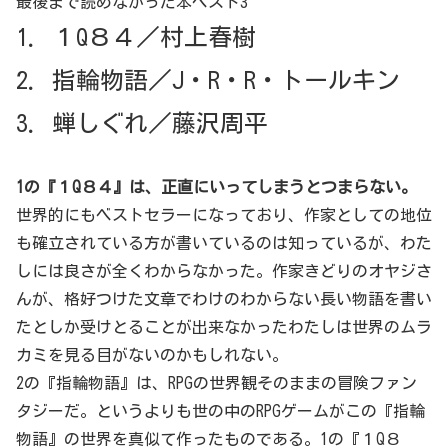
最後まで読めなかった本ベスト3
1．１Q８４／村上春樹
2．指輪物語／J・R・R・トールキン
3．蝉しぐれ／藤沢周平
1の『１Q８４』は、正直にいってしまうとつまらない。
世界的にもベストセラーになっており、作家としての地位
も確立されている方が書いているのは知っているが、わた
しには良さが全くわからなかった。作家きどりのオヤジさ
んが、格好つけた文章でわけのわからない長い物語を書い
たとしか受けとることが出来なかったわたしは世界のムラ
カミを見る目がないのかもしれない。
2の『指輪物語』は、RPGの世界観そのままの冒険ファン
タジーだ。というよりも世の中のRPGゲームがこの『指輪
物語』の世界を真似て作ったものである。1の『１Q８