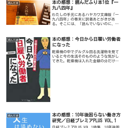
ます」ということだ。
本の感想：読んだふり本1位『一
読んだ本
九八四年』
わたしの手元にあるハヤカワ文庫版「一
九八四年」の巻末に訳者あとがきがあ
る。そこには、「読んでいないのに、読
んだふりをしてしまう本」として本書が
紹介されている。
本の感想：今日から日雇い労働者
読んだ本
になった
乾燥機の中でグルグル回る洗濯物を見て
いると今の生活そのもののような気がし
てきた。乾燥機は入れた金額の分だけ回
るがお金がが切れたらストップだ。この
生活も似たようなもので日雇いの仕事が
得られなくなったらおしまい、こんな生
活が一生回り続けることは...
本の感想：10年後困らない働き方
読んだ本
研究／日経プレミアPLUS VOL.1
日経プレミアPLUS VOL.1特集 10年後困