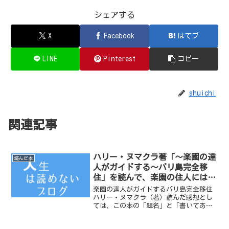
シェアする
X
Facebook
はてブ
LINE
Pinterest
コピー
shuichi
関連記事
ハリー・ヌマクラ著「〜楽園の達
読んだ本
人がガイドする〜バリ島完全移
住」を読んで、楽園の住人にはな
れないと感じた
楽園の達人がガイドするバリ島完全移住
ハリー・ヌマクラ（著）読んだ感想とし
ては、この本の「題名」と「書いてある
内容」は別物だということ。「完全移
住」ではなく、「完全に内容が間違って