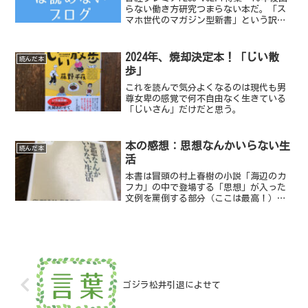
らない働き方研究つまらない本だ。「ス
マホ世代のマガジン型新書」という訳の
分からない注釈がついている。「スマホ
世代」というところからしてよく分から
ない。どんな世代なのだ？タイトルの
2024年、焼却決定本！「じい散
読んだ本
「10年後に困...
歩」
これを読んで気分よくなるのは現代も男
尊女卑の感覚で何不自由なく生きている
「じいさん」だけだと思う。
本の感想：思想なんかいらない生
読んだ本
活
本書は冒頭の村上春樹の小説「海辺のカ
フカ」の中で登場する「思想」が入った
文例を罵倒する部分（ここは最高！）と
最後の1章あたりを読めば十分だ。そこだ
け読めば十分爽快感がある本といえる。
ゴジラ松井引退によせて