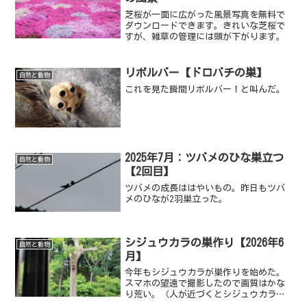
芝桜が一面に広がった風景写真を無料で
ダウンロードできます。きれいな芝桜で
すが、雑草の管理には頭が下がります。
リボルバー【ドロバチの巣】
自然と動物
これを見た瞬間リボルバー！と叫んだ。
2025年7月：ツバメのひな巣立つ
自然と動物
【2回目】
ツバメの成長ははやいもの。昨日もツバ
メのひなが2羽巣立った。
シジュウカラの巣作り【2026年6
自然と動物
月】
今年もシジュウカラが巣作りを始めた。
スマホの望遠で撮影したので画質はかな
り荒い。（人が近づくとシジュウカラは
警戒して巣箱に来ないのだ）