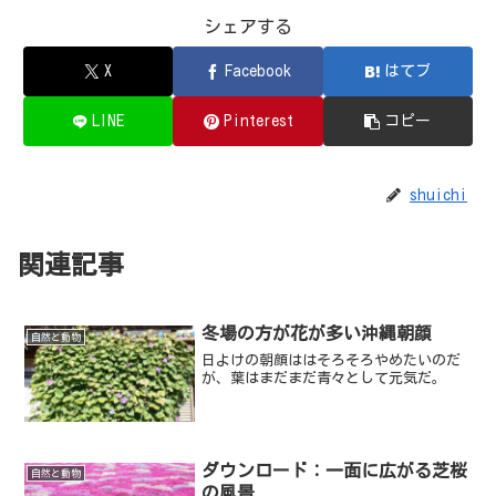
シェアする
X
Facebook
はてブ
LINE
Pinterest
コピー
shuichi
関連記事
冬場の方が花が多い沖縄朝顔
自然と動物
日よけの朝顔ははそろそろやめたいのだ
が、葉はまだまだ青々として元気だ。
ダウンロード：一面に広がる芝桜
自然と動物
の風景