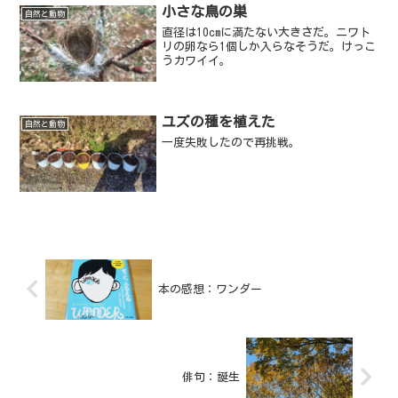
小さな鳥の巣
自然と動物
直径は10cmに満たない大きさだ。ニワト
リの卵なら1個しか入らなそうだ。けっこ
うカワイイ。
ユズの種を植えた
自然と動物
一度失敗したので再挑戦。
本の感想：ワンダー
俳句：誕生