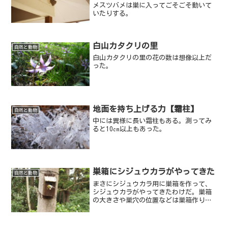
メスツバメは巣に入ってごそごそ動いて
いたりする。
白山カタクリの里
自然と動物
白山カタクリの里の花の数は想像以上だ
った。
地面を持ち上げる力【霜柱】
自然と動物
中には異様に長い霜柱もある。測ってみ
ると10㎝以上もあった。
巣箱にシジュウカラがやってきた
自然と動物
まさにシジュウカラ用に巣箱を作って、
シジュウカラがやってきたわけだ。巣箱
の大きさや巣穴の位置などは巣箱作りに
重要なのだと知った。