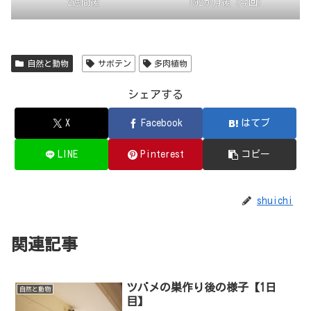
2週間後
約2か月後（今回）
自然と動物
サボテン
多肉植物
シェアする
X
Facebook
はてブ
LINE
Pinterest
コピー
shuichi
関連記事
ツバメの巣作り後の様子【1日
自然と動物
目】