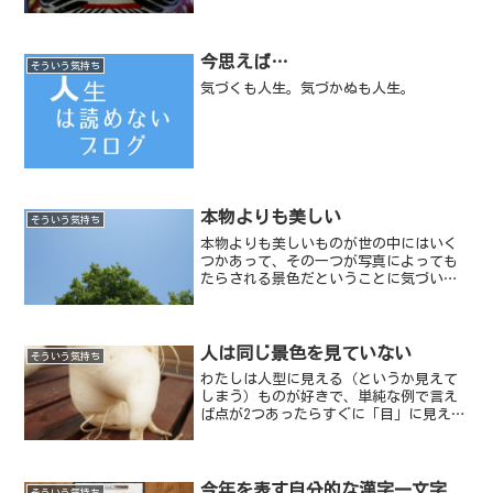
い。
今思えば…
そういう気持ち
気づくも人生。気づかぬも人生。
本物よりも美しい
そういう気持ち
本物よりも美しいものが世の中にはいく
つかあって、その一つが写真によっても
たらされる景色だということに気づい
た。【写真／2013年12月14日 ビルに映
った青空】
人は同じ景色を見ていない
そういう気持ち
わたしは人型に見える（というか見えて
しまう）ものが好きで、単純な例で言え
ば点が2つあったらすぐに「目」に見えて
しまうのだ。一度、2つの点が「目」に見
えてしまうと全体が「顔」っぽく見えて
しまう訳で、もしその際カメラを持って
いればすぐさま写真に...
今年を表す自分的な漢字一文字
そういう気持ち