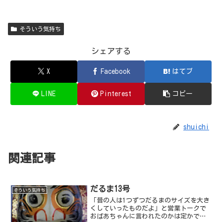
そういう気持ち
シェアする
X
Facebook
はてブ
LINE
Pinterest
コピー
shuichi
関連記事
だるま13号
そういう気持ち
「昔の人は1つずつだるまのサイズを大き
くしていったものだよ」と営業トークで
おばあちゃんに言われたのかは定かでな