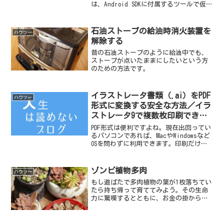
は、Android SDKに付属するツールで仮想
端末（エミュレータ）ソフト。基本的に
Eclipseを使って開発を行うため、重い。
Eclip...
石油ストーブの給油時消火装置を
ハウツー
解除する
昔の石油ストーブのように給油中でも、
ストーブが点いたままにしたいという方
のための方法です。
イラストレータ書類（.ai）をPDF
ハウツー
形式に変換する安全な方法／イラ
ストレータ9で複数枚印刷できな
いときの対処方法
PDF形式は便利ですよね。現在出回ってい
るパソコンであれば、MacやWindowsなど
OSを問わずに利用できます。印刷だけす
るのであれば、相手にPDF形式の書類を渡
せば、相手のパソコンにワードやイラス
トレータなどのアプリケーションがイン
ゾンビ植物多肉
ハウツー
スト...
もし道ばたで多肉植物の葉が1枚落ちてい
たら持ち帰って育ててみよう。その生命
力に驚嘆するとともに、お金の掛からな
い遊びが1つ増えることだろう。