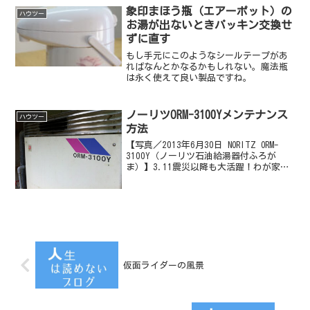
象印まほう瓶（エアーポット）の
ハウツー
お湯が出ないときパッキン交換せ
ずに直す
もし手元にこのようなシールテープがあ
ればなんとかなるかもしれない。魔法瓶
は永く使えて良い製品ですね。
ノーリツORM-3100Yメンテナンス
ハウツー
方法
【写真／2013年6月30日 NORITZ ORM-
3100Y（ノーリツ石油給湯器付ふろが
ま）】3.11震災以降も大活躍！わが家の
ボイラーは、ノーリツの＜石油給湯器付
ふろがま＞という製品だ。2013年現在、
このボイラーは20年以上昔の製品と...
仮面ライダーの風景