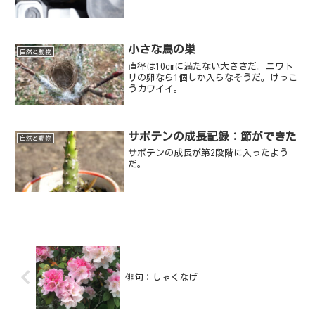
小さな鳥の巣
自然と動物
直径は10cmに満たない大きさだ。ニワト
リの卵なら1個しか入らなそうだ。けっこ
うカワイイ。
サボテンの成長記録：節ができた
自然と動物
サボテンの成長が第2段階に入ったよう
だ。
俳句：しゃくなげ