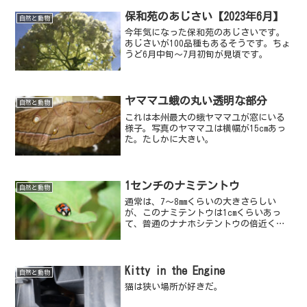
保和苑のあじさい【2023年6月】
自然と動物
今年気になった保和苑のあじさいです。
あじさいが100品種もあるそうです。ちょ
うど6月中旬～7月初旬が見頃です。
ヤママユ蛾の丸い透明な部分
自然と動物
これは本州最大の蛾ヤママユが窓にいる
様子。写真のヤママユは横幅が15cmあっ
た。たしかに大きい。
1センチのナミテントウ
自然と動物
通常は、7～8mmくらいの大きさらしい
が、このナミテントウは1cmくらいあっ
て、普通のナナホシテントウの倍近くに
見えた。
Kitty in the Engine
自然と動物
猫は狭い場所が好きだ。