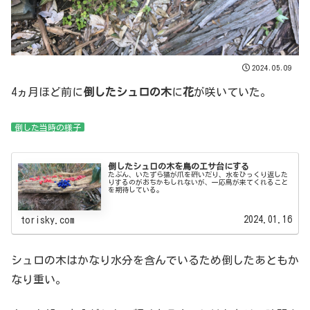
2024.05.09
4ヵ月ほど前に
倒したシュロの木
に
花
が咲いていた。
倒した当時の様子
倒したシュロの木を鳥のエサ台にする
たぶん、いたずら猫が爪を研いだり、水をひっくり返した
りするのがおちかもしれないが、一応鳥が来てくれること
を期待している。
2024.01.16
torisky.com
シュロの木はかなり水分を含んでいるため倒したあともか
なり重い。