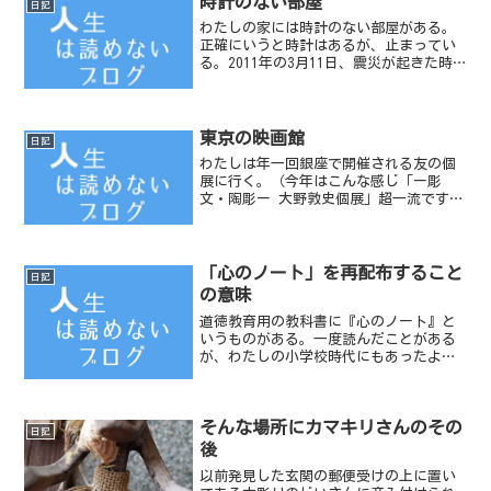
時計のない部屋
日記
わたしの家には時計のない部屋がある。
正確にいうと時計はあるが、止まってい
る。2011年の3月11日、震災が起きた時
刻からその部屋の時計は止まったままだ
からだ。【写真／2012年3月11日14時49
分53秒 人類の進歩と調和】
東京の映画館
日記
わたしは年一回銀座で開催される友の個
展に行く。（今年はこんな感じ「ー彫
文・陶彫ー 大野敦史個展」超一流です）
そのついでに映画をみるのだ。それも出
来るだけ小さな映画館でマイナーな映画
をみるようにしている。
「心のノート」を再配布すること
日記
の意味
道徳教育用の教科書に『心のノート』と
いうものがある。一度読んだことがある
が、わたしの小学校時代にもあったよう
な道徳の教科書をさらに「人はこうある
べき」と強調しているような本だ。今回
再配布されるらしい。ひとりぼっちの人
そんな場所にカマキリさんのその
がいたら声を掛けてあげよ...
日記
後
以前発見した玄関の郵便受けの上に置い