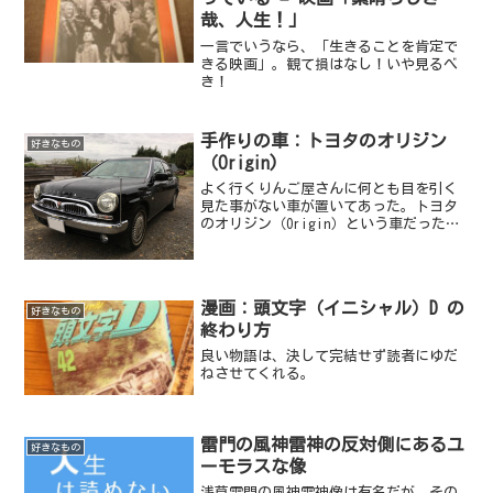
哉、人生！」
一言でいうなら、「生きることを肯定で
きる映画」。観て損はなし！いや見るべ
き！
手作りの車：トヨタのオリジン
好きなもの
（Origin)
よく行くりんご屋さんに何とも目を引く
見た事がない車が置いてあった。トヨタ
のオリジン（Origin）という車だった。
車体には、《Origin》のロゴが...（わ
たしも写り込んでしまってますね）聞く
とそのりんご屋さんに来ていたお客さん
の車らしく...
漫画：頭文字（イニシャル）D の
好きなもの
終わり方
良い物語は、決して完結せず読者にゆだ
ねさせてくれる。
雷門の風神雷神の反対側にあるユ
好きなもの
ーモラスな像
浅草雷門の風神雷神像は有名だが、その