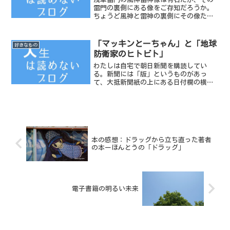
雷門の裏側にある像をご存知だろうか。
ちょうど風神と雷神の裏側にその像たち
は位置している。【写真／2012年11月21
日 風神の裏側にいる天竜像】【写真／
2012年11月21日 雷神の裏側にいる金竜
「マッキンとーちゃん」と「地球
好きなもの
像】
防衛家のヒトビト」
わたしは自宅で朝日新聞を購読してい
る。新聞には「版」というものがあっ
て、大抵新聞紙の上にある日付欄の横あ
たりに「12版」とか「13版」などと印刷
されていることは前々から知っていた。
本の感想：ドラッグから立ち直った著者
の本ーほんとうの「ドラッグ」
電子書籍の明るい未来