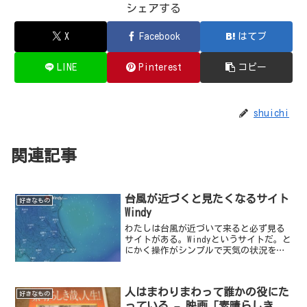
シェアする
X
Facebook
はてブ
LINE
Pinterest
コピー
shuichi
関連記事
台風が近づくと見たくなるサイト
好きなもの
Windy
わたしは台風が近づいて来ると必ず見る
サイトがある。Windyというサイトだ。と
にかく操作がシンプルで天気の状況を美
しく表示してくれる。デフォルトの画面
では、大気の流れ（＝風）がアニメーシ
ョンで表示される。（これが一番好き）
人はまわりまわって誰かの役にた
基本的にはGoog...
好きなもの
っている – 映画「素晴らしき