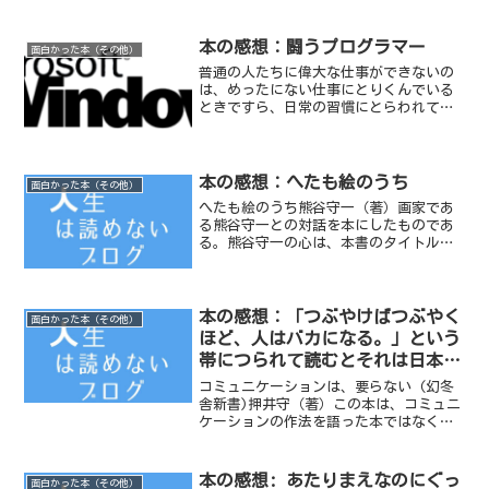
本の感想：闘うプログラマー
面白かった本（その他）
普通の人たちに偉大な仕事ができないの
は、めったにない仕事にとりくんでいる
ときですら、日常の習慣にとらわれてい
るからである。
本の感想：へたも絵のうち
面白かった本（その他）
へたも絵のうち熊谷守一（著）画家であ
る熊谷守一との対話を本にしたものであ
る。熊谷守一の心は、本書のタイトル
『へたも絵のうち』に集約されると思
う。
本の感想：「つぶやけばつぶやく
面白かった本（その他）
ほど、人はバカになる。」という
帯につられて読むとそれは日本人
論だった「コミュニケーションは
コミュニケーションは、要らない (幻冬
要らない／押井守」
舎新書)押井守（著）この本は、コミュニ
ケーションの作法を語った本ではなく、
正真正銘の日本人論だ。日本人として、
いまの日本の現状を憂えていたり、日本
ってなんだろうと考えたことのある方
本の感想: あたりまえなのにぐっ
面白かった本（その他）