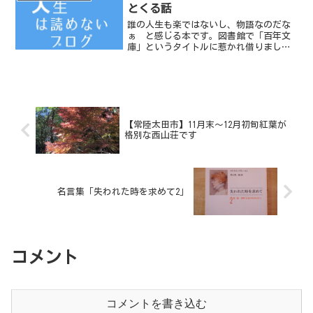
は、ぜひ読んで欲しい本...
とくる話
誰の人生も楽ではないし、物語なのだな
ぁ と感じる本です。図書館で「百年文
庫」というタイトルに惹かれ借りまし
た。いい本です。（０２８）岸 (百年文
庫)収録稿中 勘助（著） 島守寺田寅彦
（著） 団栗（どんぐり）／まじょりか
皿／浅草紙永井荷風（著...
【常陸太田市】11月末～12月初旬紅葉が
格別な西山荘です
名言集「失われた時を求めて2」
コメント
コメントを書き込む