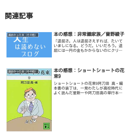
関連記事
本の感想：非常識家族／曽野綾子
面白かった本（その他）
「退屈さ。人は退屈さえすれば、たいて
いましになる。どうだ。いいだろう。退
屈には一円の金もかからないのにクリエ
ーティヴ（創造的）になるんだから」
ー本文より非常識家族曽野綾子（著）と
りわけ主人公僕（大介）の祖父ちゃんが
話す俗世間に対する考えが...
本の感想：ショートショートの花
面白かった本（その他）
束9
ショートショートの花束9阿刀田 高・編
本書の装丁は、一見わたしが高校時代に
よく読んだ星新一や阿刀田高の単行本を
彷彿させる。本書は、「小説現代」のシ
ョートショート・コンテスト入賞作品を
60編集めた単行本の中の1冊である。60作
品とも全て異なる...