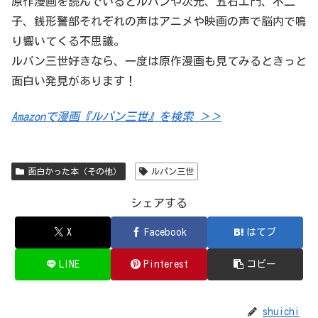
原作漫画を読んでいるとルパンや次元、五右エ門、不二
子、銭形警部それぞれの声はアニメや映画の声で脳内で鳴
り響いてくる不思議。
ルパン三世好きなら、一度は原作漫画も見てみるときっと
面白い発見があります！
Amazonで漫画『ルパン三世』を検索 ＞＞
面白かった本（その他）
ルパン三世
シェアする
X
Facebook
はてブ
LINE
Pinterest
コピー
shuichi