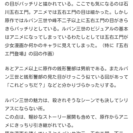
の目がパッチリと描かれている。ここでも気になるのは石
川五右エ門。アニメでは五右エ門の目は細かった。しかし
原作ではルパン三世や峰不二子以上に五右エ門の目がきら
きらパッチリとしている。ルパン三世のビジュアルの基本
はアニメになってしまっているわたしとしては五右エ門が
少女漫画か何かのキャラに見えてしまった。（特に『五右
エ門登場』の回の作画）
あとアニメ以上に原作の銭形警部は男前である。またルパ
ン三世と銭形警部の見た目がけっこう似ている回があって
「これどっちだ？」などと分かりづらかったりする。
ルパン三世の魅力は、殺されそうなシーンでも決してシリ
アスにならない所。
この点は、軽妙なストーリー展開も含めて、原作からアニ
メにきっちり引き継がれている。