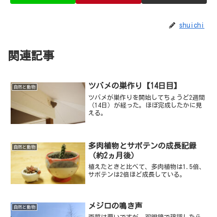
shuichi
関連記事
ツバメの巣作り【14日目】
自然と動物
ツバメが巣作りを開始してちょうど2週間
（14日）が経った。ほぼ完成したかに見
える。
多肉植物とサボテンの成長記録
自然と動物
（約2ヵ月後）
植えたときと比べて、多肉植物は1.5倍、
サボテンは2倍ほど成長している。
メジロの鳴き声
自然と動物