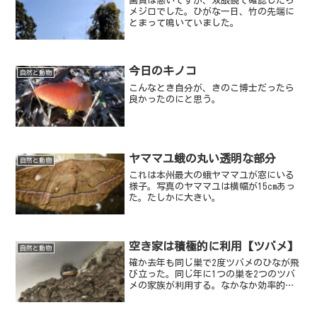
画質は悪いですが、双眼鏡で確認したら
メジロでした。ひがな一日、竹の先端に
とまって鳴いていました。
今日のキノコ
自然と動物
こんなとき自分が、きのこ博士だったら
良かったのにと思う。
ヤママユ蛾の丸い透明な部分
自然と動物
これは本州最大の蛾ヤママユが窓にいる
様子。写真のヤママユは横幅が15cmあっ
た。たしかに大きい。
空き家は積極的に利用【ツバメ】
自然と動物
確か去年も同じ巣で2度ツバメのひなが飛
び立った。同じ年に1つの巣を2つのツバ
メの家族が利用する。なかなか効率的で
はないか。