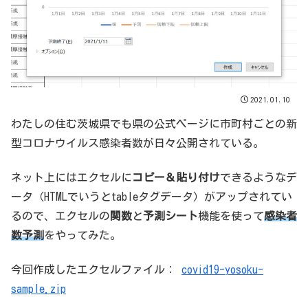
2021.01.10
わたしの住む茨城県でも県の公式ページに市町村ごとの新
型コロナウイルス感染者数が日々公開されている。
ネット上にはエクセルに
コピー＆貼り付け
できるようなデ
ータ（HTMLでいうとtableタグデータ）がアップされてい
るので、エクセルの
関数
と
予測シート
機能を使って
感染者
数予測
をやってみた。
今回作成したエクセルファイル：
covid19-yosoku-
sample.zip