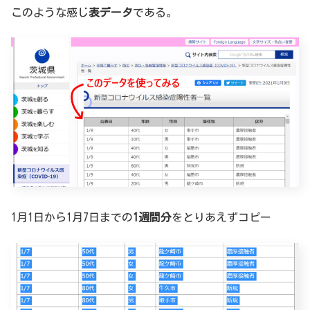
このような感じ
表データ
である。
1月1日から1月7日までの
1週間分
をとりあえずコピー