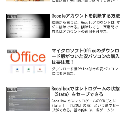
に電話線と光回線が焼け落ちてしまい電
話と光接続のネット回線がつながらなく
なってしまった。
Googleアカウントを削除する方法
IT知識
結論から言うと、Googleアカウントは す
ぐに削除できる。削除しても一定期間で
あればアカウントの復旧も可能だ。
マイクロソフトOfficeのダウンロ
IT知識
ード版がついた安パソコンの購入
は要注意！
ダウンロード版Office付きの安パソコン
には要注意だ。
Recalboxではレトロゲームの状態
IT知識
（State）をセーブできる
RecalboxではレトロゲームのROMごとに
State（＝『状態』の意）という形でセー
ブができる。基本的には、各ゲームシス
テムのセーブ方法を使うよりもこちらの
方が便利で確実である。理由は、どんな
状態でもセーブできるし、ゲームの再開