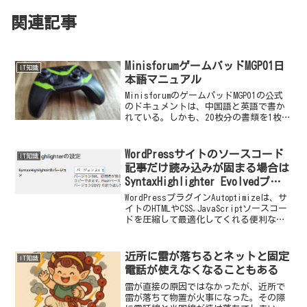
関連記事
MinisforumゲームパッドMGP01日
IT知識
本語マニュアル
MinisforumのゲームパッドMGP01の公式
のドキュメントは、中国語と英語で書か
れている。しかも、20枚分の書類を1枚の
PDFにして保存するという圧倒的な見づら
さ！
WordPressサイトのソースコード
IT知識
記事だけ読み込みが固まる場合は
SyntaxHighlighter Evolvedプラ
グインを疑え
WordPressプラグインAutoptimizeは、サ
イトのHTMLやCSS,JavaScriptソースコー
ドを圧縮して最適化してくれる便利なプ
ラグインだ。しかし、JavaScriptの最適
化には注意が必要だ。わたしの場合、あ
る記事だけ極...
近所に雷が落ちるとネットと固定
IT知識
電話が使えなくなることもある
雷が直接の原因ではなかったが、近所で
雷が落ちて物置が火事になった。その際