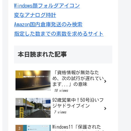
Windows顔フォルダアイコン
変なアナログ時計
Amazon国内倉庫発送のみ検索
指定した数までの素数を求めるサイト
本日読まれた記事
「資格情報が無効なた
め、次の試行が遅れてい
ます...」の意味
18 views
92歳営業中！50号沿いフ
ジヤドライブイン
7 views
Windows11「保護された