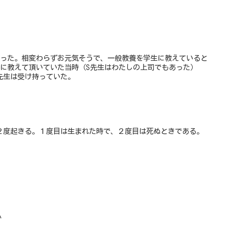
会った。相変わらずお元気そうで、一般教養を学生に教えていると
生に教えて頂いていた当時（S先生はわたしの上司でもあった）
先生は受け持っていた。
２度起きる。１度目は生まれた時で、２度目は死ぬときである。
か