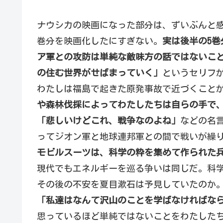
ナウシカの映画になった部分は、ずいぶんと感
巻分を映画化したにすぎない。
実は後半の5
ア軍との攻防は単純な敵味方の話ではないこ
の住む世界がせばまっていく」
というセリフ
わたしは福島で起きた原発事故で近づくこと
や森林伐採によってわたしたちは自らの手で
「悲しいけどこれ、戦争なのよね」
などの名
ってジオン軍と地球連邦軍との間で戦いが繰
モビルスーツは、科学の粋を集めて作られた
現代でもエネルギーを巡る争いは同じだ。科
その後の不安を夏目漱石は予見していたのか
「私達はなんて沢山のことを学ばなければな
思っているほど単純ではないことをわたした