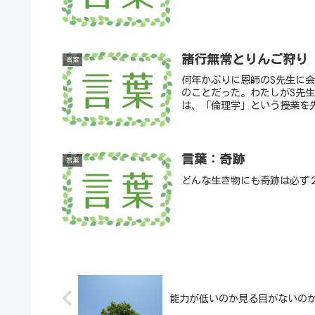
諸行無常とりんご狩り
言葉
何年かぶりに恩師のS先生に
のことだった。わたしがS先
は、「倫理学」という授業を
言葉：奇跡
言葉
どんな生き物にも奇跡は必ず
能力が低いのか見る目がないの