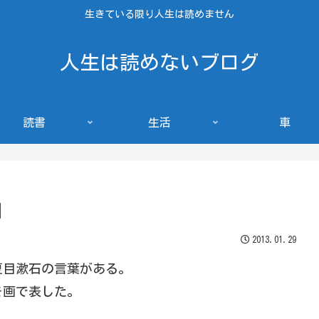
生きている限り人生は読めません
人生は読めないブログ
読書
生活
車
」
2013.01.29
夏目漱石の言葉がある。
を画で表した。