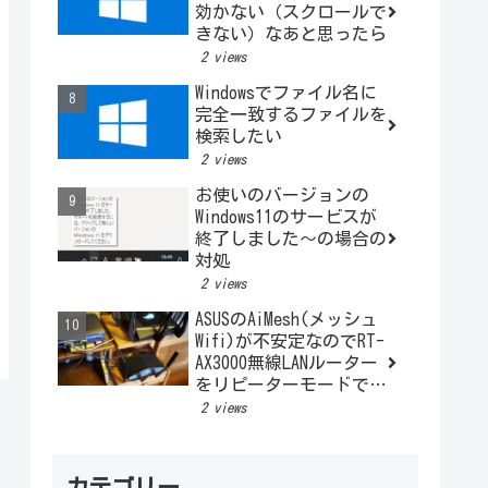
効かない（スクロールで
きない）なあと思ったら
2 views
Windowsでファイル名に
完全一致するファイルを
検索したい
2 views
お使いのバージョンの
Windows11のサービスが
終了しました～の場合の
対処
2 views
ASUSのAiMesh(メッシュ
Wifi)が不安定なのでRT-
AX3000無線LANルーター
をリピーターモードで利
用する
2 views
カテゴリー