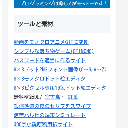
ツールと素材
動画をモノクロアニメGIFに変換
シンプルな落ち物ゲーム(OTIMONO)
パスワードを適当に作るサイト
8×8ドットPNGフォント画像(0～9,A～Z)
8×8モノクロドット絵エディタ
8×8ピクセル専用16色ドット絵エディタ
無料壁紙DL/
宮古島
・
紅葉
銀河鉄道の夜のセリフをスワイプ
涼宮ハルヒの端末シミュレート
300字小説原稿用紙サイト