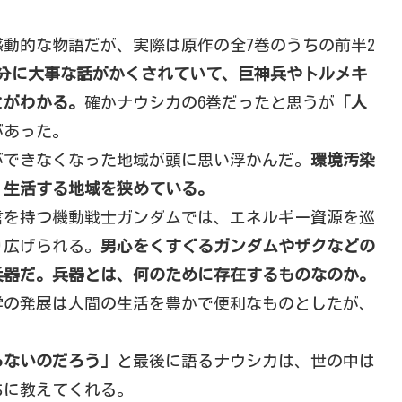
動的な物語だが、実際は原作の全7巻のうちの前半2
巻分に大事な話がかくされていて、巨神兵やトルメキ
とがわかる。
確かナウシカの6巻だったと思うが
「人
があった。
ができなくなった地域が頭に思い浮かんだ。
環境汚染
、生活する地域を狭めている。
言を持つ機動戦士ガンダムでは、エネルギー資源を巡
り広げられる。
男心をくすぐるガンダムやザクなどの
兵器だ。兵器とは、何のために存在するものなのか。
学の発展は人間の生活を豊かで便利なものとしたが、
。
らないのだろう」
と最後に語るナウシカは、世の中は
ちに教えてくれる。