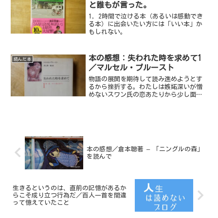
と誰もが言った。
1，2時間で泣ける本（あるいは感動でき
る本）に出会いたい方には「いい本」か
もしれない。
本の感想：失われた時を求めて1
読んだ本
／マルセル・プルースト
物語の展開を期待して読み進めようとす
るから挫折する。わたしは嫉妬深いが憎
めないスワン氏の恋あたりから少し面白
くなった。でも凄く面白いわけでもな
い。
本の感想／倉本聰著 – 「ニングルの森」
を読んで
生きるというのは、直前の記憶があるか
らこそ成り立つ行為だ／百人一首を間違
って憶えていたこと