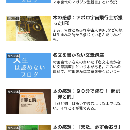
マホ世代のマガジン型新書」という訳の
分からない注釈がついている。「スマホ
世代」というところからしてよく分から
ない。どんな世代なのだ？タイトルの
本の感想：アポロ宇宙飛行士が撮
読んだ本
「10年後に困...
ったUFO
まあ、何はともあれ宇宙人やUFOなどの類
は生まれた時から信じているんだけれど
も。
名文を書かない文章講座
読んだ本
村田喜代子さんの書いた『名文を書かな
い文章講座』という本がある。この本の
冒頭で、村田さんは文章を書くというこ
とについて面白おかしく説明してくれて
いる。
本の感想：９０分で読む！ 超訳
読んだ本
「罪と罰」
「罪と罰」は急いで読むような本ではな
い。それこそが罪である。
本の感想：「また、必ず会おう」
読んだ本