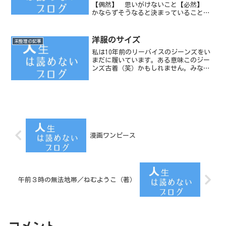
【偶然】 思いがけないこと【必然】
かならずそうなると決まっていることと
書いてあります。先日、とある会場の来
賓の話の中で、教育とは「必然」（ひつ
ぜん）である。という言葉を聞きまし
洋服のサイズ
未整理の記事
た。偶然ではなく、必然だそう...
私は10年前のリーバイスのジーンズをい
まだに履いています。ある意味このジー
ンズ古着（笑）かもしれません。みなさ
んはファッションに敏感なほうでしょう
か？それとも、鈍感なほうでしょうか？
私はどちらかと言うと鈍感なほうです。
気に入るとすぐにでも買...
漫画ワンピース
午前３時の無法地帯／ねむようこ（著）