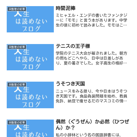
時間泥棒
未整理の記事
ミヒャエル・エンデの書いたファンタジ
ーに「モモ」と言う本があります。中学
生の頃に初めて読みました。モモはこの
本の主人公の女の子です。「人の話を耳
を澄ませて聴く」という能力を持ってい
ます。この主人公のモモに対し色々な人
が話しかけてくるのですが...
テニスの王子様
未整理の記事
学院のテニス大会が催されました。朝方
の雨もどこへやら、日中は日差しがあ
り、夏の暑さでした。女子高生の格好あ
り、本気モードの方あり、試合放棄の方
あり、景品のビールを飲みたそうな人あ
り...と様々な人間模様が繰り広げられて
いました。試合が終わる...
うそつき天国
未整理の記事
ニュースをみる限り、今や日本はうそつ
き天国です。食品偽装問題を始め、教員
免許、納豆で痩せるだのマスコミの情報
に踊らされる毎日です。ニュース番組自
体が「やらせ」だっと言うニュースもあ
りました。先日俳優の緒形拳さんが亡く
なりました。すぐ後にフジ...
偶然（ぐうぜん）か必然（ひつぜ
未整理の記事
ん）か？
私の小辞林という名の国語辞書には、