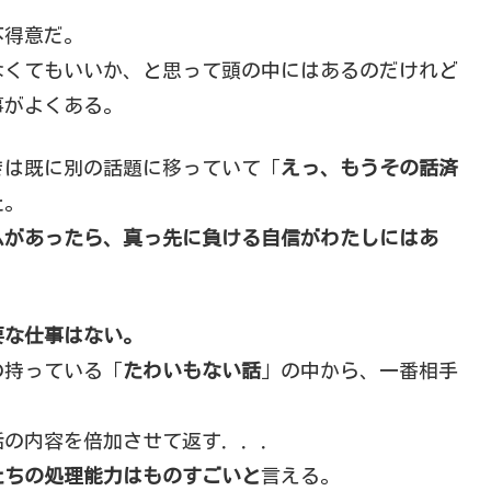
不得意だ。
なくてもいいか、と思って頭の中にはあるのだけれど
事がよくある。
きは既に別の話題に移っていて「
えっ、もうその話済
た。
ムがあったら、真っ先に負ける自信がわたしにはあ
要な仕事はない。
の持っている「
たわいもない話
」の中から、一番相手
話の内容を倍加させて返す．．．
たちの処理能力はものすごいと
言える。