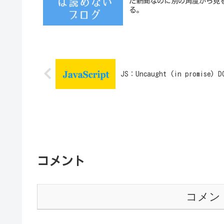
だ新聞なのに別の角度から見
る。
JS：Uncaught (in promise) 
コメント
コメン