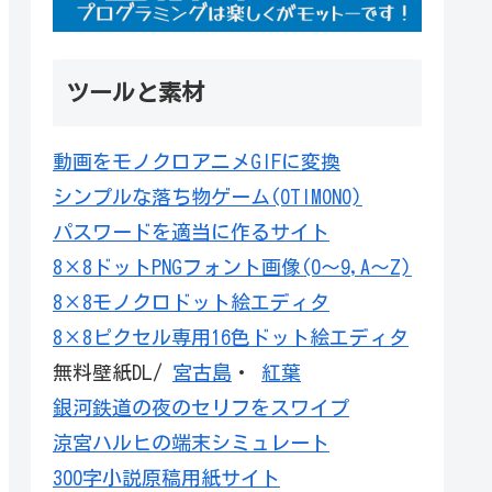
ツールと素材
動画をモノクロアニメGIFに変換
シンプルな落ち物ゲーム(OTIMONO)
パスワードを適当に作るサイト
8×8ドットPNGフォント画像(0～9,A～Z)
8×8モノクロドット絵エディタ
8×8ピクセル専用16色ドット絵エディタ
無料壁紙DL/
宮古島
・
紅葉
銀河鉄道の夜のセリフをスワイプ
涼宮ハルヒの端末シミュレート
300字小説原稿用紙サイト