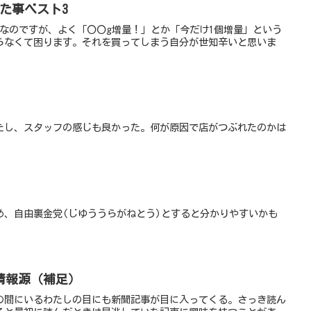
った事ベスト3
てなのですが、よく「〇〇g増量！」とか「今だけ1個増量」という
らなくて困ります。それを買ってしまう自分が世知辛いと思いま
たし、スタッフの感じも良かった。何が原因で店がつぶれたのかは
め、自由裏金党(じゆううらがねとう)とすると分かりやすいかも
情報源（補足）
の間にいるわたしの目にも新聞記事が目に入ってくる。さっき読ん