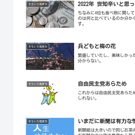
2022年 世知辛いと思
そういう気持ち
ちなみに4位も食べ物に関し
のは何と比べているのか分か
す。
兵どもと梅の花
そういう気持ち
繁盛していたし、美味しかっ
分からない。
自由民主党あらため
そういう気持ち
これからは自由民主党あらた
しれない。
いまだに新聞は有力な
そういう気持ち
新聞紙は大きいので同じお茶