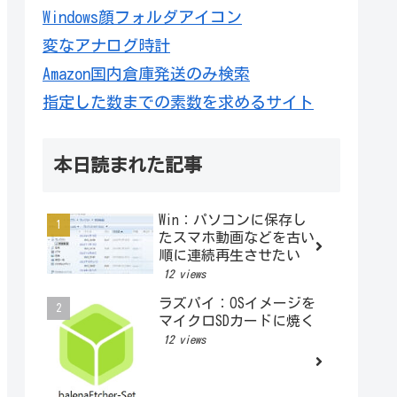
Windows顔フォルダアイコン
変なアナログ時計
Amazon国内倉庫発送のみ検索
指定した数までの素数を求めるサイト
本日読まれた記事
Win：パソコンに保存し
たスマホ動画などを古い
順に連続再生させたい
12 views
ラズパイ：OSイメージを
マイクロSDカードに焼く
12 views