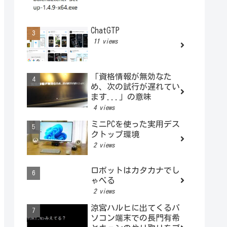
ChatGTP
11 views
「資格情報が無効なた
め、次の試行が遅れてい
ます...」の意味
4 views
ミニPCを使った実用デス
クトップ環境
2 views
ロボットはカタカナでし
ゃべる
2 views
涼宮ハルヒに出てくるパ
ソコン端末での長門有希