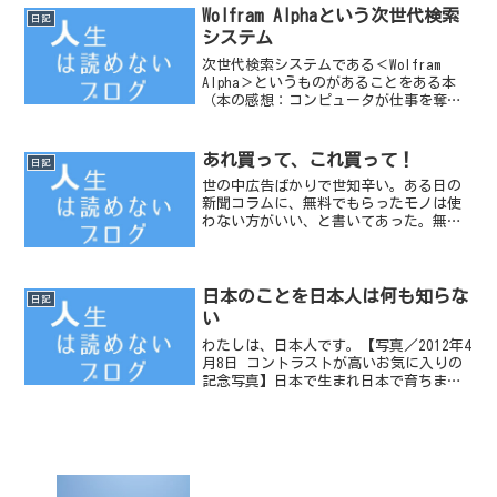
Wolfram Alphaという次世代検索
日記
システム
次世代検索システムである＜Wolfram
Alpha＞というものがあることをある本
（本の感想：コンピュータが仕事を奪
う）で知った。
あれ買って、これ買って！
日記
世の中広告ばかりで世知辛い。ある日の
新聞コラムに、無料でもらったモノは使
わない方がいい、と書いてあった。無料
のものは、うちわであれ、ポケットティ
ッシュであれ広告が目に飛び込んでくる
ことがいけないのだそうだ。
日本のことを日本人は何も知らな
日記
い
わたしは、日本人です。【写真／2012年4
月8日 コントラストが高いお気に入りの
記念写真】日本で生まれ日本で育ちまし
た。国籍だけでなく、生まれ持った全て
が日本人だと思います。でも、日本のこ
とをよく分かっていないのです。