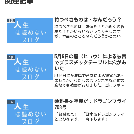
関連記事
持つべきものは…なんだろう？
日記
持つべきものは、友達だ！とか近くの親
戚だ！とかいろいろいったりもします
が、本当のところなんだろうかと思いま
す。
5月6日の雹（ヒョウ）による被害
日記
でプラスチックテーブルに穴があ
いた
5月6日に茨城県で竜巻による被害があり
ましたが、わたしの通うひたちなか市の
職場でも被害がありました。ゴルフボー
ルくらいの大きさのヒョウが降ったよう
です。【写真／2012年5月6日 雹（ヒョ
ウ）によって穴があいたプラスティクテ
教科書を空爆だ：ドラゴンフライ
日記
ーブル】記録とし...
708号
「敵機発見！」「日本製ドラゴンフライ
と思われます。 降下します！」